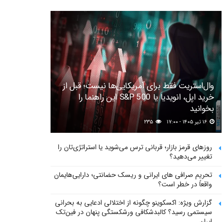
وال‌استریت فقط برای آمریکایی‌ها نیست؛ قبل از
خرید اپل، انویدیا یا S&P 500 این راهنما را
بخوانید
۱۶ تیر ۱۴۰۵ - ۱۷:۰۰
۲۳۵
روزهای قرمز بازار؛ قربانی ترس می‌شوید یا استراتژی‌تان را
تغییر می‌دهید؟
تحریم صرافی های ایرانی و ریسک حضانتی؛ دارایی‌هایمان
واقعاً در خطر است؟
گزارش ویژه: اکسکوینو چگونه از اختلالی ادعایی به بحرانی
سیستمی رسید؟ کالبدشکافی ورشکستگی پنهان در فین‌تک
ایران