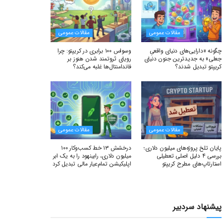
مقالات عمومی
مقالات عمومی
چگونه «دارایی‌های دنیای واقعیِ
وسواس ۱۰۰ برابری در کریپتو: چرا
جعلی» به جدیدترین جنون دنیای
رویای ثروتمند شدن هنوز بر
کریپتو تبدیل شدند؟
فاندامنتال‌ها غلبه می‌کند؟
مقالات عمومی
مقالات عمومی
پایان تلخ پروژه‌های میلیون دلاری؛
درخشش ۱۳ خط کسب‌وکار ۱۰۰
بررسی ۴ دلیل اصلی تعطیلی
میلیون دلاری، رابینهود را به یک ابر
استارتاپ‌های مطرح کریپتو
اپلیکیشن تمام‌عیار مالی تبدیل کرد
پیشنهاد سردبیر