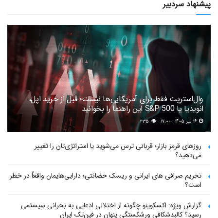
پیشنهاد سردبیر
وال‌استریت فقط برای آمریکایی‌ها نیست؛ قبل از خرید اپل،
انویدیا یا S&P 500 این راهنما را بخوانید
۱۶ تیر ۱۴۰۵ - ۱۷:۰۰
۲۳۵
روزهای قرمز بازار؛ قربانی ترس می‌شوید یا استراتژی‌تان را تغییر
می‌دهید؟
تحریم صرافی های ایرانی و ریسک حضانتی؛ دارایی‌هایمان واقعاً در خطر
است؟
گزارش ویژه: اکسکوینو چگونه از اختلالی ادعایی به بحرانی سیستمی
رسید؟ کالبدشکافی ورشکستگی پنهان در فین‌تک ایران