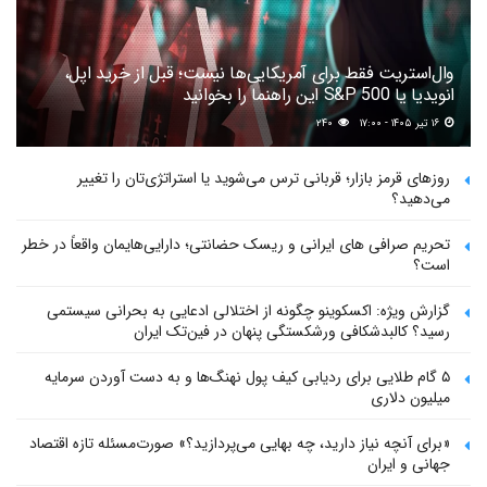
وال‌استریت فقط برای آمریکایی‌ها نیست؛ قبل از خرید اپل،
انویدیا یا S&P 500 این راهنما را بخوانید
۱۶ تیر ۱۴۰۵ - ۱۷:۰۰
۲۴۰
روزهای قرمز بازار؛ قربانی ترس می‌شوید یا استراتژی‌تان را تغییر
می‌دهید؟
تحریم صرافی های ایرانی و ریسک حضانتی؛ دارایی‌هایمان واقعاً در خطر
است؟
گزارش ویژه: اکسکوینو چگونه از اختلالی ادعایی به بحرانی سیستمی
رسید؟ کالبدشکافی ورشکستگی پنهان در فین‌تک ایران
۵ گام طلایی برای ردیابی کیف پول‌ نهنگ‌ها و به دست آوردن سرمایه
میلیون دلاری
«برای آنچه نیاز دارید، چه بهایی می‌پردازید؟» صورت‌مسئله تازه اقتصاد
جهانی و ایران