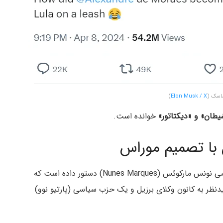
ماسک (
Elon Musk / X
)
طان» و «دیکتاتور»
خوانده است.
 با تصمیم موراس
در یک تحول اخیر در نبرد قانونی بر سر تعلیق «X»، قاضی نونس مارکوئس (Nunes Marques) دستور داده است که
دنظر به کانون وکلای برزیل و یک حزب سیاسی (پارتیو نوو)