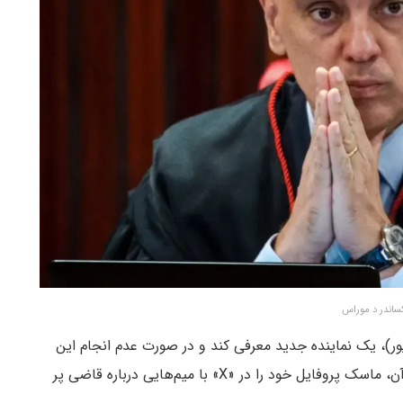
ساندر د موراس
«X» خواست تا در تاریخ ۲۸ آگوست (۷ شهریور)، یک نماینده جدید معرفی کند و در صورت عدم انجام این
کار، فعالیت‌های پلتفرم را در برزیل معلق کرد. به دنبال آن، ماسک پروفایل خود را در «X» با میم‌هایی درباره قاضی پر