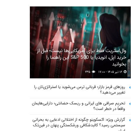
وال‌استریت فقط برای آمریکایی‌ها نیست؛ قبل از
خرید اپل، انویدیا یا S&P 500 این راهنما را
بخوانید
۱۶ تیر ۱۴۰۵ - ۱۷:۰۰
۲۳۵
روزهای قرمز بازار؛ قربانی ترس می‌شوید یا استراتژی‌تان را
تغییر می‌دهید؟
تحریم صرافی های ایرانی و ریسک حضانتی؛ دارایی‌هایمان
واقعاً در خطر است؟
گزارش ویژه: اکسکوینو چگونه از اختلالی ادعایی به بحرانی
سیستمی رسید؟ کالبدشکافی ورشکستگی پنهان در فین‌تک
ایران