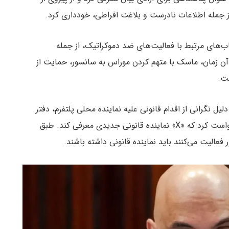
 جمله اطلاعات نادرست و بلاغت افراطی، خودداری کرد.
۲۰۲۴، قاضی موراس دستور داد که «X» حساب‌های مرتبط با فعالیت‌های ضد دموکراتیک، از جمله
آن زمان، ماسک با متهم کردن موراس به سانسور، حمایت از
ت.
زمانی وخیم‌تر شد که «X» در آگوست ۲۰۲۴ به دلیل نگرانی از اقدام قانونی علیه نماینده محلی پلتفرم، دفتر
خود را در برزیل بست. به دنبال آن، قاضی موراس درخواست کرد که «X» نماینده قانونی جدیدی معرفی کند. طبق
 فعالیت می‌کنند باید نماینده قانونی داشته باشند.