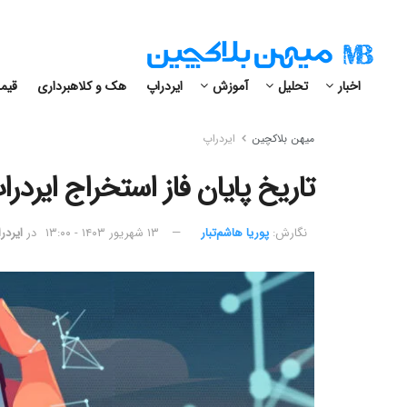
اخبار
تحلیل
آموزش
ایردراپ
هک و کلاهبرداری
قیمت
میهن بلاکچین
ایردراپ
تاریخ پایان فاز استخراج ایردراپ X Empire اعلام
نگارش:‌
پوریا هاشم‌تبار
۱۳ شهریور ۱۴۰۳ - ۱۳:۰۰
در
ایردر