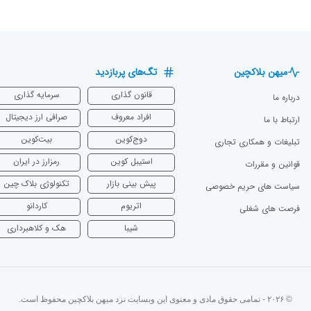
میهن بلاکچین
تگ‌های پربازدید
قانون گذاری
سرمایه‌ گذاری
درباره ما
افراد معروف
صرافی ارز دیجیتال
ارتباط با ما
دوج‌کوین
بیت‌کوین
تبلیغات و همکاری تجاری
استیبل کوین
رمزارز در ایران
قوانین و مقررات
پیش بینی بازار
تکنولوژی بلاک چین
سیاست های حریم خصوصی
اتریوم
‌کاردانو
فرصت های شغلی
شیبا
هک و کلاهبرداری
© ۲۰۲۶ - تمامی حقوق مادی و معنوی این وبسایت نزد میهن بلاکچین محفوظ است.