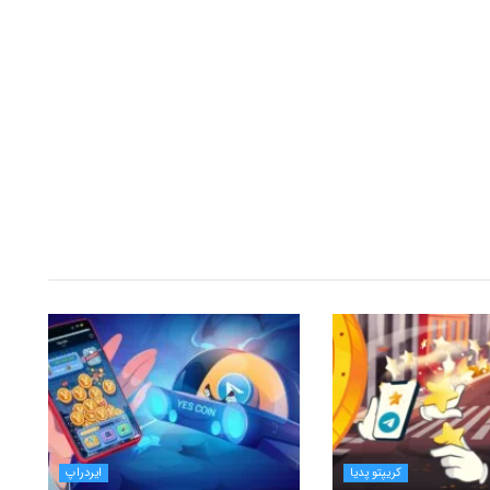
کریپتو پدیا
ایردراپ