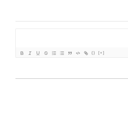
{}
[+]