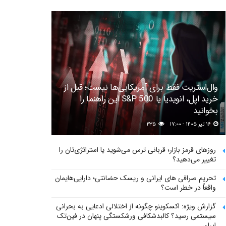
وال‌استریت فقط برای آمریکایی‌ها نیست؛ قبل از
خرید اپل، انویدیا یا S&P 500 این راهنما را
بخوانید
۱۶ تیر ۱۴۰۵ - ۱۷:۰۰
۲۳۵
روزهای قرمز بازار؛ قربانی ترس می‌شوید یا استراتژی‌تان را
تغییر می‌دهید؟
تحریم صرافی های ایرانی و ریسک حضانتی؛ دارایی‌هایمان
واقعاً در خطر است؟
گزارش ویژه: اکسکوینو چگونه از اختلالی ادعایی به بحرانی
سیستمی رسید؟ کالبدشکافی ورشکستگی پنهان در فین‌تک
ایران