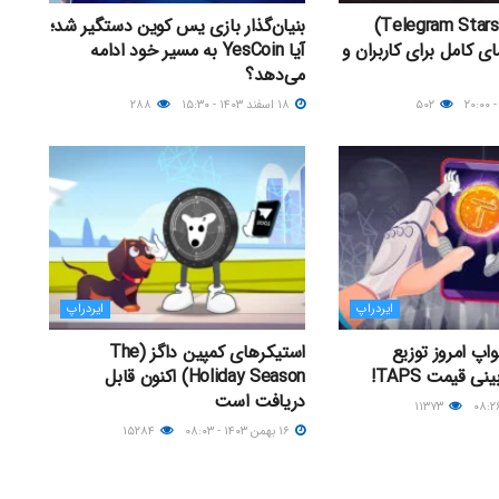
استارز تلگرام (Telegram Stars)
بنیان‌گذار بازی یس کوین دستگیر شد؛
 کامل برای کاربران و
آیا YesCoin به مسیر خود ادامه
می‌دهد؟
۵۰۲
۱۸ اسفند ۱۴۰۳ - ۱۵:۳۰
۲۸۸
ایردراپ
ایردراپ
اپ امروز توزیع
استیکرهای کمپین داگز (The
ی قیمت TAPS!
Holiday Season) اکنون قابل
دریافت است
۱۱۳۷۳
۱۶ بهمن ۱۴۰۳ - ۰۸:۰۳
۱۵۲۸۴