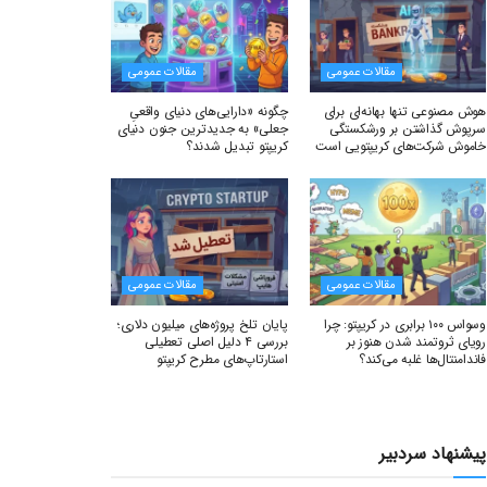
مقالات عمومی
مقالات عمومی
هوش مصنوعی تنها بهانه‌ای برای
چگونه «دارایی‌های دنیای واقعیِ
سرپوش گذاشتن بر ورشکستگی
جعلی» به جدیدترین جنون دنیای
خاموش شرکت‌های کریپتویی است
کریپتو تبدیل شدند؟
مقالات عمومی
مقالات عمومی
وسواس ۱۰۰ برابری در کریپتو: چرا
پایان تلخ پروژه‌های میلیون دلاری؛
رویای ثروتمند شدن هنوز بر
بررسی ۴ دلیل اصلی تعطیلی
فاندامنتال‌ها غلبه می‌کند؟
استارتاپ‌های مطرح کریپتو
پیشنهاد سردبیر