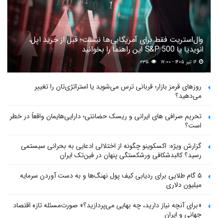
وال‌استریت فقط برای آمریکایی‌ها نیست؛ قبل از خرید اپل،
انویدیا یا S&P 500 این راهنما را بخوانید
۱۶ تیر ۱۴۰۵ - ۱۷:۰۰
۲۳۵
روزهای قرمز بازار؛ قربانی ترس می‌شوید یا استراتژی‌تان را تغییر
می‌دهید؟
تحریم صرافی های ایرانی و ریسک حضانتی؛ دارایی‌هایمان واقعاً در خطر
است؟
گزارش ویژه: اکسکوینو چگونه از اختلالی ادعایی به بحرانی سیستمی
رسید؟ کالبدشکافی ورشکستگی پنهان در فین‌تک ایران
۵ گام طلایی برای ردیابی کیف پول‌ نهنگ‌ها و به دست آوردن سرمایه
میلیون دلاری
«برای آنچه نیاز دارید، چه بهایی می‌پردازید؟» صورت‌مسئله تازه اقتصاد
جهانی و ایران