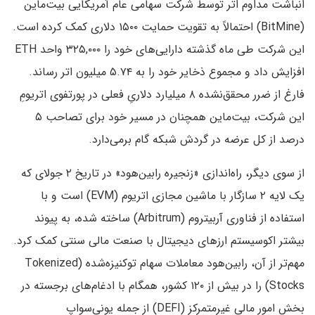
انباشت مداوم اتر توسط شرکت سهامی عام آمریکایی بیت‌ماین
(BitMine) احتمالاً به تقویت حمایت ۱۵۰۰ دلاری کمک کرده است.
این شرکت طی ماه گذشته دارایی‌های خود را ۳۲۵,۰۰۰ واحد ETH
افزایش داد و مجموع ذخایر خود را به ۵.۷۴ میلیون اتر رساند.
فارغ از ضرر محقق‌نشده ۸ میلیارد دلاریِ فعلی در پورتفوی اتریومِ
این شرکت، بیت‌ماین همچنان در مسیر خود برای تصاحب ۵
درصد از کل عرضه در گردش شبکه گام برمی‌دارد.
از سوی دیگر، راه‌اندازی «زنجیره رابین‌هود» در تاریخ ۲ جولای که
یک لایه ۲ سازگار با ماشین مجازی اتریوم (EVM) است و با
استفاده از فناوری آربیتروم (Arbitrum) ساخته شده، به پیوند
بیشتر اکوسیستم ارزهای دیجیتال با صنعت مالی سنتی کمک کرد.
مهم‌تر از آن، رابین‌هود معاملات سهام توکنیزه‌شده (Tokenized
Stocks) را در بیش از ۱۲۰ کشور، همگام با ادغام‌های برجسته در
بخش امور مالی غیرمتمرکز (DEFI) از جمله یونی‌سواپ