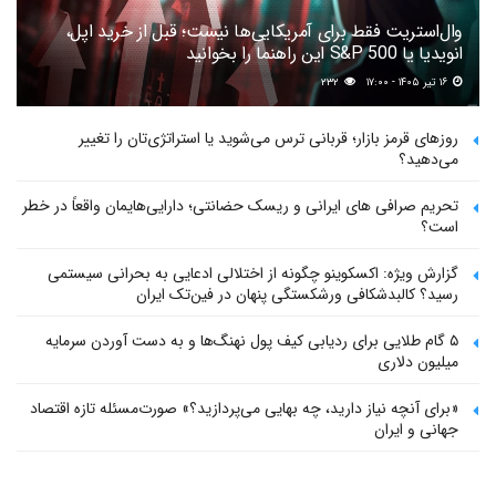
وال‌استریت فقط برای آمریکایی‌ها نیست؛ قبل از خرید اپل،
انویدیا یا S&P 500 این راهنما را بخوانید
۱۶ تیر ۱۴۰۵ - ۱۷:۰۰
۲۳۲
روزهای قرمز بازار؛ قربانی ترس می‌شوید یا استراتژی‌تان را تغییر
می‌دهید؟
تحریم صرافی های ایرانی و ریسک حضانتی؛ دارایی‌هایمان واقعاً در خطر
است؟
گزارش ویژه: اکسکوینو چگونه از اختلالی ادعایی به بحرانی سیستمی
رسید؟ کالبدشکافی ورشکستگی پنهان در فین‌تک ایران
۵ گام طلایی برای ردیابی کیف پول‌ نهنگ‌ها و به دست آوردن سرمایه
میلیون دلاری
«برای آنچه نیاز دارید، چه بهایی می‌پردازید؟» صورت‌مسئله تازه اقتصاد
جهانی و ایران