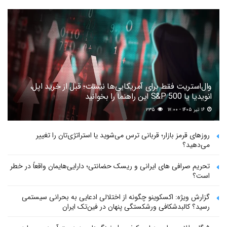
وال‌استریت فقط برای آمریکایی‌ها نیست؛ قبل از خرید اپل،
انویدیا یا S&P 500 این راهنما را بخوانید
۱۶ تیر ۱۴۰۵ - ۱۷:۰۰
۲۳۵
روزهای قرمز بازار؛ قربانی ترس می‌شوید یا استراتژی‌تان را تغییر
می‌دهید؟
تحریم صرافی های ایرانی و ریسک حضانتی؛ دارایی‌هایمان واقعاً در خطر
است؟
گزارش ویژه: اکسکوینو چگونه از اختلالی ادعایی به بحرانی سیستمی
رسید؟ کالبدشکافی ورشکستگی پنهان در فین‌تک ایران