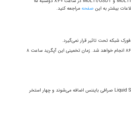
جفت‌های معاملات نقطه‌ای MULTI/BTC ،MULTI/BUSD و MULTI/USDT در ساعت ۸:۳۰ دوشنبه ۱۵
اعات بیشتر به این
صفحه
مراجعه کنید.
آپگرید و هاردفورک شبکه Klaytn در بلاک ۸۶٬۸۱۶٬۰۰۵ انجام خواهد شد. زمان تخمینی این آپگرید ساعت ۸
جزییات: توکن‌های SUSHI و UNI به سرویس‌ Liquid Swap صرافی بایننس اضافه می‌شوند و چهار استخر