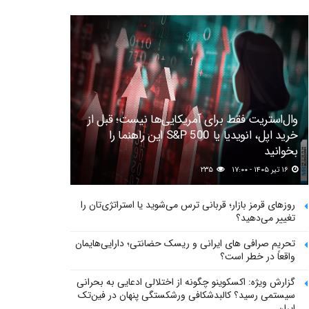
وال‌استریت فقط برای آمریکایی‌ها نیست؛ قبل از
خرید اپل، انویدیا یا S&P 500 این راهنما را
بخوانید
۱۶ تیر ۱۴۰۵ - ۱۷:۰۰
۲۳۵
روزهای قرمز بازار؛ قربانی ترس می‌شوید یا استراتژی‌تان را
تغییر می‌دهید؟
تحریم صرافی های ایرانی و ریسک حضانتی؛ دارایی‌هایمان
واقعاً در خطر است؟
گزارش ویژه: اکسکوینو چگونه از اختلالی ادعایی به بحرانی
سیستمی رسید؟ کالبدشکافی ورشکستگی پنهان در فین‌تک
ایران