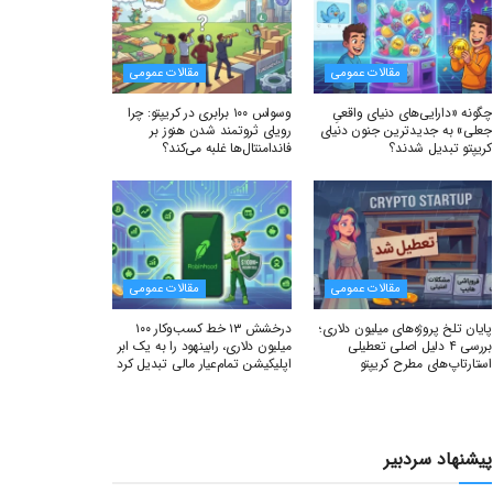
مقالات عمومی
مقالات عمومی
چگونه «دارایی‌های دنیای واقعیِ
وسواس ۱۰۰ برابری در کریپتو: چرا
جعلی» به جدیدترین جنون دنیای
رویای ثروتمند شدن هنوز بر
کریپتو تبدیل شدند؟
فاندامنتال‌ها غلبه می‌کند؟
مقالات عمومی
مقالات عمومی
پایان تلخ پروژه‌های میلیون دلاری؛
درخشش ۱۳ خط کسب‌وکار ۱۰۰
بررسی ۴ دلیل اصلی تعطیلی
میلیون دلاری، رابینهود را به یک ابر
استارتاپ‌های مطرح کریپتو
اپلیکیشن تمام‌عیار مالی تبدیل کرد
پیشنهاد سردبیر