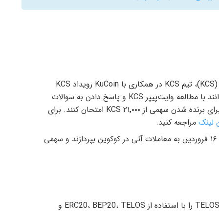
جزییات: برای جشن انتشار وایت‌پیپر رمزارز کوکوین (KCS)، تیم KCS در همکاری با KuCoin رویداد KCS
Super Week را راه‌اندازی کرده است. کاربران می‌توانند با مطالعه وایت‌پیپر KCS و پاسخ دادن به سوالات
بلیط بخت آزمایی به دست آورند و شانس خود را برای برنده شدن سهمی از ۲۱٬۰۰۰ KCS امتحان کنند. برای
 لینک
مراجعه کنید.
معامله‌گران هم می‌توانند تا ساعت ۲:۳۰ بعد از ظهر ۱۶ فروردین به معاملات آتی در کوکوین بپردازند و سهمی
جزییات: کاربران کوکوین می‌توانند واریز و برداشت TELOS را با استفاده از ERC20، ‌BEP20، TELOS و