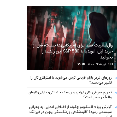
وال‌استریت فقط برای آمریکایی‌ها نیست؛ قبل از
خرید اپل، انویدیا یا S&P 500 این راهنما را
بخوانید
۱۶ تیر ۱۴۰۵ - ۱۷:۰۰
۲۳۱
روزهای قرمز بازار؛ قربانی ترس می‌شوید یا استراتژی‌تان را
تغییر می‌دهید؟
تحریم صرافی های ایرانی و ریسک حضانتی؛ دارایی‌هایمان
واقعاً در خطر است؟
گزارش ویژه: اکسکوینو چگونه از اختلالی ادعایی به بحرانی
سیستمی رسید؟ کالبدشکافی ورشکستگی پنهان در فین‌تک
ایران