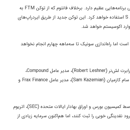
سونیک لبز برنامه‌هایی برای جذب حامی از طریق معرفی برنامه‌هایی عظیم دارد. برخلاف فانتوم که از توکن FTM به
عنوان توکن بومی خود استفاده می‌کرد، سونیک از توکن S استفاده خواهد کرد. این توکن جدید از طریق ایردراپ‌های
وارد اکوسیستم خواهد شد.
است اما راه‌اندازی سونیک تا سه‌ماهه چهارم انجام نخواهد
از حامیان و سرمایه‌گذاران بزرگ سونیک لبز می‌توان به رابرت لش‌نر (Robert Leshner)، مدیر عامل Compound،
استانی کولچوف (Stani Kulechov)، مدیر عامل Aave، سام کازمیان (Sam Kazemian)، مدیر عامل Frax Finance و
در همین حال، از زمان تایید ETFهای اسپات اتریوم توسط کمیسیون بورس و اوراق بهادار ایالات متحده (SEC)، اتریوم
 اتریوم توانستند ورود نقدینگی خوبی را ثبت کنند، اما هم‌اکنون سرمایه‌ زیادی از