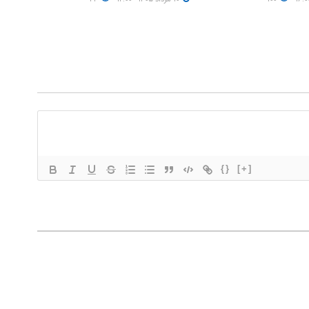
{}
[+]