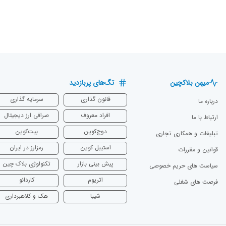
میهن بلاکچین
تگ‌های پربازدید
قانون گذاری
سرمایه‌ گذاری
درباره ما
افراد معروف
صرافی ارز دیجیتال
ارتباط با ما
دوج‌کوین
بیت‌کوین
تبلیغات و همکاری تجاری
استیبل کوین
رمزارز در ایران
قوانین و مقررات
پیش بینی بازار
تکنولوژی بلاک چین
سیاست های حریم خصوصی
اتریوم
‌کاردانو
فرصت های شغلی
شیبا
هک و کلاهبرداری