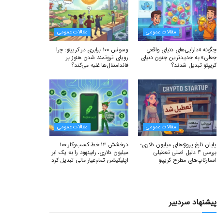
مقالات عمومی
مقالات عمومی
چگونه «دارایی‌های دنیای واقعیِ
وسواس ۱۰۰ برابری در کریپتو: چرا
جعلی» به جدیدترین جنون دنیای
رویای ثروتمند شدن هنوز بر
کریپتو تبدیل شدند؟
فاندامنتال‌ها غلبه می‌کند؟
مقالات عمومی
مقالات عمومی
پایان تلخ پروژه‌های میلیون دلاری؛
درخشش ۱۳ خط کسب‌وکار ۱۰۰
بررسی ۴ دلیل اصلی تعطیلی
میلیون دلاری، رابینهود را به یک ابر
استارتاپ‌های مطرح کریپتو
اپلیکیشن تمام‌عیار مالی تبدیل کرد
پیشنهاد سردبیر