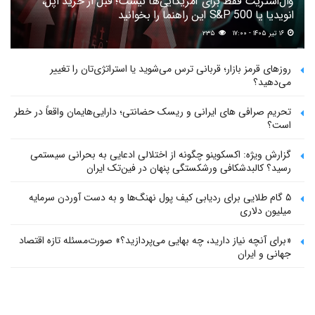
وال‌استریت فقط برای آمریکایی‌ها نیست؛ قبل از خرید اپل،
انویدیا یا S&P 500 این راهنما را بخوانید
۱۶ تیر ۱۴۰۵ - ۱۷:۰۰
۲۳۵
روزهای قرمز بازار؛ قربانی ترس می‌شوید یا استراتژی‌تان را تغییر
می‌دهید؟
تحریم صرافی های ایرانی و ریسک حضانتی؛ دارایی‌هایمان واقعاً در خطر
است؟
گزارش ویژه: اکسکوینو چگونه از اختلالی ادعایی به بحرانی سیستمی
رسید؟ کالبدشکافی ورشکستگی پنهان در فین‌تک ایران
۵ گام طلایی برای ردیابی کیف پول‌ نهنگ‌ها و به دست آوردن سرمایه
میلیون دلاری
«برای آنچه نیاز دارید، چه بهایی می‌پردازید؟» صورت‌مسئله تازه اقتصاد
جهانی و ایران