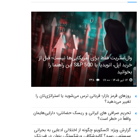
وال‌استریت فقط برای آمریکایی‌ها نیست؛ قبل از
خرید اپل، انویدیا یا S&P 500 این راهنما را
بخوانید
۱۶ تیر ۱۴۰۵ - ۱۷:۰۰
۲۳۸
روزهای قرمز بازار؛ قربانی ترس می‌شوید یا استراتژی‌تان را
تغییر می‌دهید؟
تحریم صرافی های ایرانی و ریسک حضانتی؛ دارایی‌هایمان
واقعاً در خطر است؟
گزارش ویژه: اکسکوینو چگونه از اختلالی ادعایی به بحرانی
سیستمی رسید؟ کالبدشکافی ورشکستگی پنهان در فین‌تک