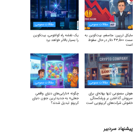
مقالات عمومی
مقالات عمومی
مایکل ترپین: متاسفم، بیت‌کوین به
یک نقشه راه کوانتومی، بیت‌کوین
سمت ۴۳,۵۰۰ دلار در حال سقوط
را بسیار بالاتر خواهد برد
است
مقالات عمومی
مقالات عمومی
هوش مصنوعی تنها بهانه‌ای برای
چگونه «دارایی‌های دنیای واقعیِ
سرپوش گذاشتن بر ورشکستگی
جعلی» به جدیدترین جنون دنیای
خاموش شرکت‌های کریپتویی است
کریپتو تبدیل شدند؟
پیشنهاد سردبیر