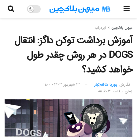
میهن بلاکچین
ایردراپ
آموزش برداشت توکن داگز: انتقال
DOGS در هر روش چقدر طول
خواهد کشید؟
نگارش:‌
پوریا هاشم‌تبار
۱۳ شهریور ۱۴۰۳ - ۱۱:۰۰
زمان مطالعه: ۳ دقیقه