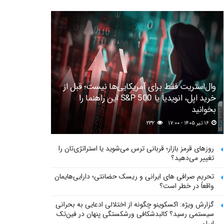
وال‌استریت فقط برای آمریکایی‌ها نیست؛ قبل از
خرید اپل، انویدیا یا S&P 500 این راهنما را
بخوانید
۱۶ تیر ۱۴۰۵ - ۱۷:۰۰
۲۳۲
روزهای قرمز بازار؛ قربانی ترس می‌شوید یا استراتژی‌تان را
تغییر می‌دهید؟
تحریم صرافی های ایرانی و ریسک حضانتی؛ دارایی‌هایمان
واقعاً در خطر است؟
گزارش ویژه: اکسکوینو چگونه از اختلالی ادعایی به بحرانی
سیستمی رسید؟ کالبدشکافی ورشکستگی پنهان در فین‌تک
ایران