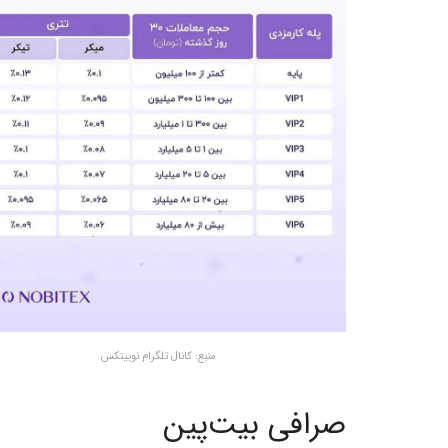
منبع: کانال تلگرام نوبیتکس
صرافی بیت‌پین