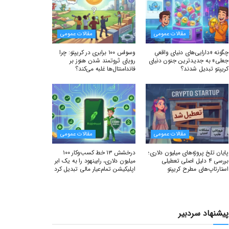
مقالات عمومی
مقالات عمومی
چگونه «دارایی‌های دنیای واقعیِ
وسواس ۱۰۰ برابری در کریپتو: چرا
جعلی» به جدیدترین جنون دنیای
رویای ثروتمند شدن هنوز بر
کریپتو تبدیل شدند؟
فاندامنتال‌ها غلبه می‌کند؟
مقالات عمومی
مقالات عمومی
پایان تلخ پروژه‌های میلیون دلاری؛
درخشش ۱۳ خط کسب‌وکار ۱۰۰
بررسی ۴ دلیل اصلی تعطیلی
میلیون دلاری، رابینهود را به یک ابر
استارتاپ‌های مطرح کریپتو
اپلیکیشن تمام‌عیار مالی تبدیل کرد
پیشنهاد سردبیر