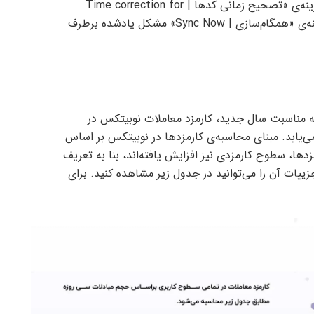
بزنید تا تنظیماتش باز بشن. توی اینجا می‌تونید گزینه‌ی «تصحیح زمانی کدها | Time correction for
codes» رو ببینید. با انتخاب این گزینه و لمس گزینه‌ی «همگام‌سازی | Sync Now» مشکل یادشده برطرف
ه مناسبت سال جدید، کارمزد معاملات نوبیتکس در
ی‌یابد. مبنای محاسبه‌ی کارمزدها در نوبیتکس بر اساس
ها، سطوح کارمزدی نیز افزایش یافته‌اند، بنا به تعریف
 می‌شوند. جزییات آن را می‌توانید در جدول زیر مشاهده کنید. برای