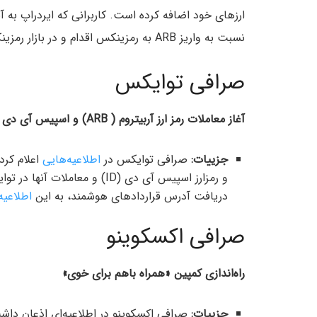
ارزهای خود اضافه کرده است. کاربرانی که ایردراپ به آن
نسبت به واریز ARB به رمزینکس اقدام و در بازار رمزینکس معامله کنند.
صرافی توایکس
آغاز معاملات رمز ارز آربیتروم ( ARB) و اسپیس آی دی ( ID) در توایکس
جزییات:
صرافی توایکس در
اطلاعیه‌هایی
و رمزارز اسپیس آی دی (ID) و م
دریافت آدرس قراردادهای هوشمند، به این
اطلاعیه
صرافی اکسکوینو
راه‌اندازی کمپین «همراه باهم برای خوی»
جزییات: