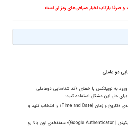
صرفا بازتاب اخبار صرافی‌های رمز ارز است.
یی دو عاملی
ی ورود به نوبیتکس با خطای «کد شناسایی دوعاملی
برای حل این مشکل استفاده کنید:
از داخل بخش «تنظیمات |‌ Settings» موبایل، گزینه‌ی «تاریخ و زمان |‌‌Time and Date» را انتخاب کنید و
حالا وارد برنامه‌ی رمزساز خودتون بشید‌ (گوگل آتنتیکیتور | Google Authenticator)؛ سه‌‌نقطه‌ی اون بالا رو