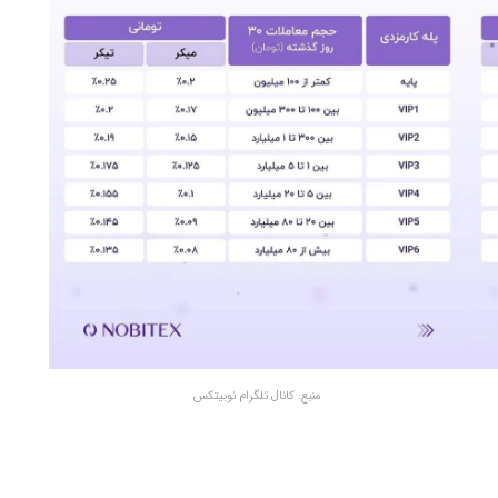
منبع: کانال تلگرام نوبیتکس