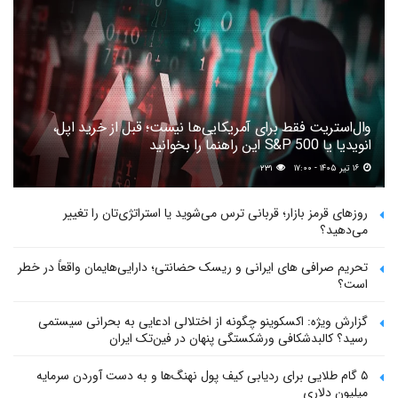
وال‌استریت فقط برای آمریکایی‌ها نیست؛ قبل از خرید اپل،
انویدیا یا S&P 500 این راهنما را بخوانید
۱۶ تیر ۱۴۰۵ - ۱۷:۰۰
۲۳۱
روزهای قرمز بازار؛ قربانی ترس می‌شوید یا استراتژی‌تان را تغییر
می‌دهید؟
تحریم صرافی های ایرانی و ریسک حضانتی؛ دارایی‌هایمان واقعاً در خطر
است؟
گزارش ویژه: اکسکوینو چگونه از اختلالی ادعایی به بحرانی سیستمی
رسید؟ کالبدشکافی ورشکستگی پنهان در فین‌تک ایران
۵ گام طلایی برای ردیابی کیف پول‌ نهنگ‌ها و به دست آوردن سرمایه
میلیون دلاری