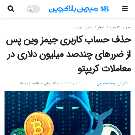
میهن بلاکچین
اخبار
اخبار عمومی
حذف حساب کاربری جیمز وین پس
از ضررهای چندصد میلیون دلاری در
معاملات کریپتو
نگارش:‌
رضا حضرتی
۲۲ تیر ۱۴۰۴ - ۱۲:۰۰
زمان مطالعه: ۱ دقیقه