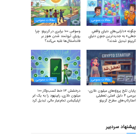
مقالات عمومی
مقالات عمومی
چگونه «دارایی‌های دنیای واقعیِ
وسواس ۱۰۰ برابری در کریپتو: چرا
جعلی» به جدیدترین جنون دنیای
رویای ثروتمند شدن هنوز بر
کریپتو تبدیل شدند؟
فاندامنتال‌ها غلبه می‌کند؟
مقالات عمومی
مقالات عمومی
پایان تلخ پروژه‌های میلیون دلاری؛
درخشش ۱۳ خط کسب‌وکار ۱۰۰
بررسی ۴ دلیل اصلی تعطیلی
میلیون دلاری، رابینهود را به یک ابر
استارتاپ‌های مطرح کریپتو
اپلیکیشن تمام‌عیار مالی تبدیل کرد
پیشنهاد سردبیر