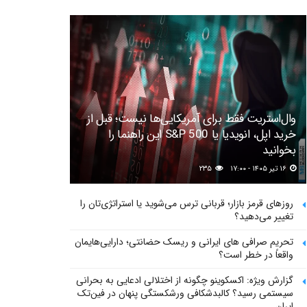
وال‌استریت فقط برای آمریکایی‌ها نیست؛ قبل از
خرید اپل، انویدیا یا S&P 500 این راهنما را
بخوانید
۱۶ تیر ۱۴۰۵ - ۱۷:۰۰
۲۳۵
روزهای قرمز بازار؛ قربانی ترس می‌شوید یا استراتژی‌تان را
تغییر می‌دهید؟
تحریم صرافی های ایرانی و ریسک حضانتی؛ دارایی‌هایمان
واقعاً در خطر است؟
گزارش ویژه: اکسکوینو چگونه از اختلالی ادعایی به بحرانی
سیستمی رسید؟ کالبدشکافی ورشکستگی پنهان در فین‌تک
ایران