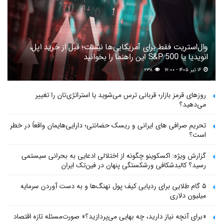
وال‌استریت فقط برای آمریکایی‌ها نیست؛ قبل از خرید اپل،
انویدیا یا S&P 500 این راهنما را بخوانید
۱۶ تیر ۱۴۰۵ - ۱۷:۰۰
۲۳۸
روزهای قرمز بازار؛ قربانی ترس می‌شوید یا استراتژی‌تان را تغییر
می‌دهید؟
تحریم صرافی های ایرانی و ریسک حضانتی؛ دارایی‌هایمان واقعاً در خطر
است؟
گزارش ویژه: اکسکوینو چگونه از اختلالی ادعایی به بحرانی سیستمی
رسید؟ کالبدشکافی ورشکستگی پنهان در فین‌تک ایران
۵ گام طلایی برای ردیابی کیف پول‌ نهنگ‌ها و به دست آوردن سرمایه
میلیون دلاری
«برای آنچه نیاز دارید، چه بهایی می‌پردازید؟» صورت‌مسئله تازه اقتصاد