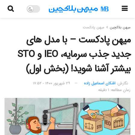
میهن بلاکچین
میهن پادکست
میهن پادکست – با مدل های
جدید جذب سرمایه، IEO و STO
بیشتر آشنا شوید! (بخش اول)
نگارش:‌
اشکان اسماعیل زاده
۲۹ شهریور ۱۴۰۰ - ۱۷:۵۲
زمان مطالعه: ۱ دقیقه