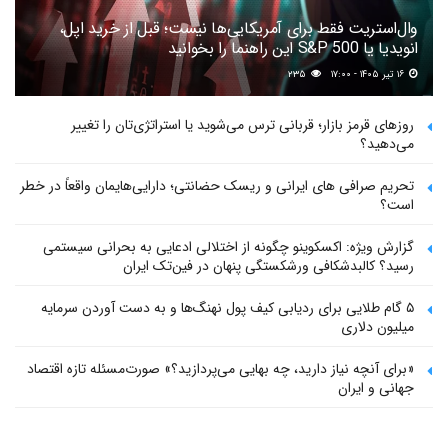
وال‌استریت فقط برای آمریکایی‌ها نیست؛ قبل از خرید اپل،
انویدیا یا S&P 500 این راهنما را بخوانید
۱۶ تیر ۱۴۰۵ - ۱۷:۰۰
۲۳۵
روزهای قرمز بازار؛ قربانی ترس می‌شوید یا استراتژی‌تان را تغییر
می‌دهید؟
تحریم صرافی های ایرانی و ریسک حضانتی؛ دارایی‌هایمان واقعاً در خطر
است؟
گزارش ویژه: اکسکوینو چگونه از اختلالی ادعایی به بحرانی سیستمی
رسید؟ کالبدشکافی ورشکستگی پنهان در فین‌تک ایران
۵ گام طلایی برای ردیابی کیف پول‌ نهنگ‌ها و به دست آوردن سرمایه
میلیون دلاری
«برای آنچه نیاز دارید، چه بهایی می‌پردازید؟» صورت‌مسئله تازه اقتصاد
جهانی و ایران