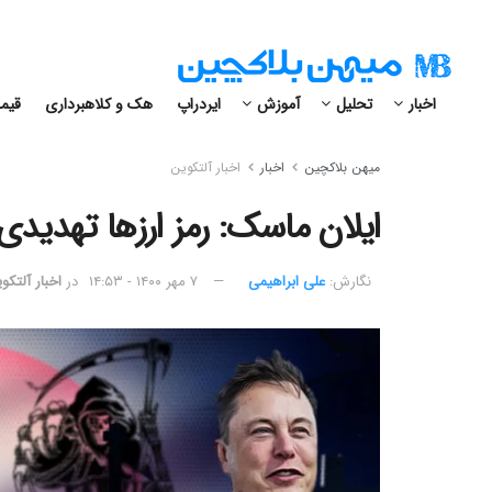
اخبار
تحلیل
آموزش
ایردراپ
هک و کلاهبرداری
قیمت
میهن بلاکچین
اخبار
اخبار آلتکوین
ایلان ماسک: رمز ارزها تهدید
نگارش:‌
علی ابراهیمی
۷ مهر ۱۴۰۰ - ۱۴:۵۳
در
اخبار آلتکو