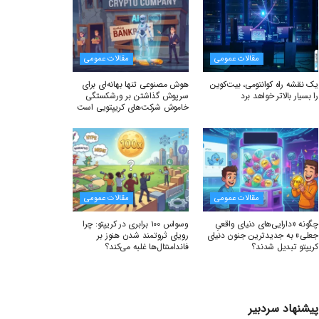
مقالات عمومی
مقالات عمومی
یک نقشه راه کوانتومی، بیت‌کوین
هوش مصنوعی تنها بهانه‌ای برای
را بسیار بالاتر خواهد برد
سرپوش گذاشتن بر ورشکستگی
خاموش شرکت‌های کریپتویی است
مقالات عمومی
مقالات عمومی
چگونه «دارایی‌های دنیای واقعیِ
وسواس ۱۰۰ برابری در کریپتو: چرا
جعلی» به جدیدترین جنون دنیای
رویای ثروتمند شدن هنوز بر
کریپتو تبدیل شدند؟
فاندامنتال‌ها غلبه می‌کند؟
پیشنهاد سردبیر