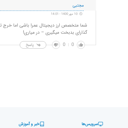
مجتبی
10 مهر 1400 - 14:01
شما متخصص ارز دیجیتال عمرا باشی اما خرج تح
گذارای بدبخت میگیری – در میاری!
0
0
پاسخ
سرویس‌ها
خبر و آموزش