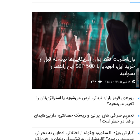
وال‌استریت فقط برای آمریکایی‌ها نیست؛ قبل از
خرید اپل، انویدیا یا S&P 500 این راهنما را
بخوانید
۱۶ تیر ۱۴۰۵ - ۱۷:۰۰
۲۳۸
روزهای قرمز بازار؛ قربانی ترس می‌شوید یا استراتژی‌تان را
تغییر می‌دهید؟
تحریم صرافی های ایرانی و ریسک حضانتی؛ دارایی‌هایمان
واقعاً در خطر است؟
گزارش ویژه: اکسکوینو چگونه از اختلالی ادعایی به بحرانی
سیستمی رسید؟ کالبدشکافی ورشکستگی پنهان در فین‌تک