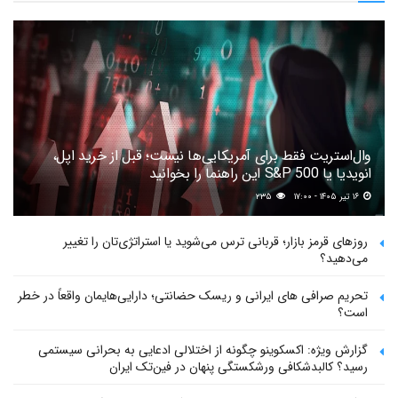
وال‌استریت فقط برای آمریکایی‌ها نیست؛ قبل از خرید اپل،
انویدیا یا S&P 500 این راهنما را بخوانید
۱۶ تیر ۱۴۰۵ - ۱۷:۰۰
۲۳۵
روزهای قرمز بازار؛ قربانی ترس می‌شوید یا استراتژی‌تان را تغییر
می‌دهید؟
تحریم صرافی های ایرانی و ریسک حضانتی؛ دارایی‌هایمان واقعاً در خطر
است؟
گزارش ویژه: اکسکوینو چگونه از اختلالی ادعایی به بحرانی سیستمی
رسید؟ کالبدشکافی ورشکستگی پنهان در فین‌تک ایران