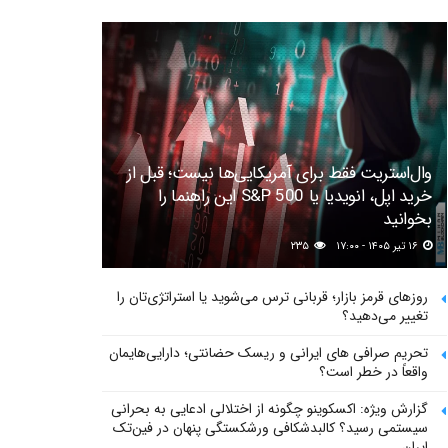
وال‌استریت فقط برای آمریکایی‌ها نیست؛ قبل از
خرید اپل، انویدیا یا S&P 500 این راهنما را
بخوانید
۱۶ تیر ۱۴۰۵ - ۱۷:۰۰
۲۳۵
روزهای قرمز بازار؛ قربانی ترس می‌شوید یا استراتژی‌تان را
تغییر می‌دهید؟
تحریم صرافی های ایرانی و ریسک حضانتی؛ دارایی‌هایمان
واقعاً در خطر است؟
گزارش ویژه: اکسکوینو چگونه از اختلالی ادعایی به بحرانی
سیستمی رسید؟ کالبدشکافی ورشکستگی پنهان در فین‌تک
ایران