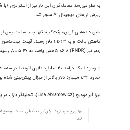
به نظر می‌رسد معامله‌گران این بار نیز از استراتژی «
با ش
ریزش ارزهای دیجیتال AI منجر شد.
رندر نیز (RNDR) ٪۶.۸ کاهش یافت به ۵.۴۷ دلار رسید.
حدود ۱.۳۲ میلیارد دلار بالاتر از میزان پیش‌بینی شده بود، به نظر می‌رسد که این میزان کافی نبوده است.
لیزا آبراموویچ (Lisa Abramowicz)، تحلیلگر بازار، در پستی که در ۲۸ آگوست در شبکه‌ی اجتماعی X منتشر کرد نوشت:
بهتر از پیش‌بینی‌ها برای انویدیا کافی نیست. واضح اس
کند.