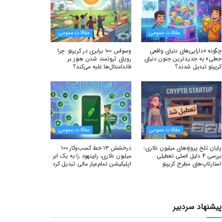
مقالات عمومی
مقالات عمومی
چگونه «دارایی‌های دنیای واقعیِ
وسواس ۱۰۰ برابری در کریپتو: چرا
جعلی» به جدیدترین جنون دنیای
رویای ثروتمند شدن هنوز بر
کریپتو تبدیل شدند؟
فاندامنتال‌ها غلبه می‌کند؟
مقالات عمومی
مقالات عمومی
پایان تلخ پروژه‌های میلیون دلاری؛
درخشش ۱۳ خط کسب‌وکار ۱۰۰
بررسی ۴ دلیل اصلی تعطیلی
میلیون دلاری، رابینهود را به یک ابر
استارتاپ‌های مطرح کریپتو
اپلیکیشن تمام‌عیار مالی تبدیل کرد
پیشنهاد سردبیر