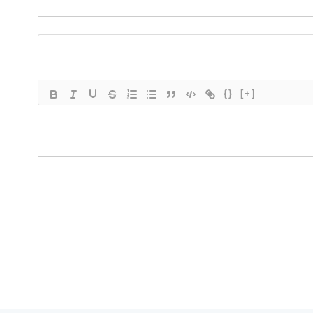
{}
[+]