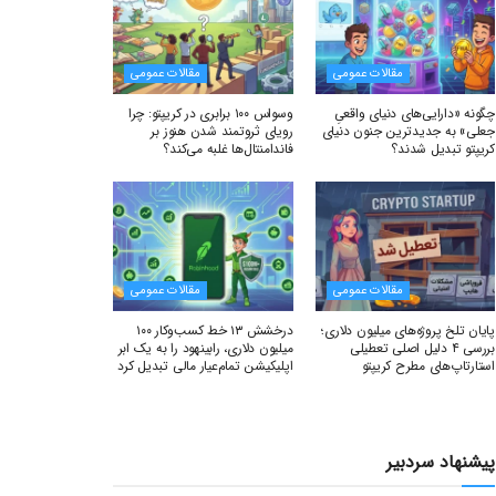
مقالات عمومی
مقالات عمومی
چگونه «دارایی‌های دنیای واقعیِ
وسواس ۱۰۰ برابری در کریپتو: چرا
جعلی» به جدیدترین جنون دنیای
رویای ثروتمند شدن هنوز بر
کریپتو تبدیل شدند؟
فاندامنتال‌ها غلبه می‌کند؟
مقالات عمومی
مقالات عمومی
پایان تلخ پروژه‌های میلیون دلاری؛
درخشش ۱۳ خط کسب‌وکار ۱۰۰
بررسی ۴ دلیل اصلی تعطیلی
میلیون دلاری، رابینهود را به یک ابر
استارتاپ‌های مطرح کریپتو
اپلیکیشن تمام‌عیار مالی تبدیل کرد
پیشنهاد سردبیر