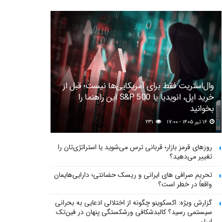
وال‌استریت فقط برای آمریکایی‌ها نیست؛ قبل از
خرید اپل، انویدیا یا S&P 500 این راهنما را
بخوانید
۱۶ تیر ۱۴۰۵ - ۱۷:۰۰
۲۳۱
روزهای قرمز بازار؛ قربانی ترس می‌شوید یا استراتژی‌تان را
تغییر می‌دهید؟
تحریم صرافی های ایرانی و ریسک حضانتی؛ دارایی‌هایمان
واقعاً در خطر است؟
گزارش ویژه: اکسکوینو چگونه از اختلالی ادعایی به بحرانی
سیستمی رسید؟ کالبدشکافی ورشکستگی پنهان در فین‌تک
ایران