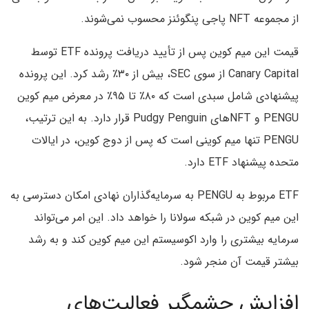
از مجموعه NFT پاجی پنگوئنز محسوب نمی‌شوند.
قیمت این میم کوین پس از تأیید دریافت پرونده ETF توسط
Canary Capital از سوی SEC، بیش از ۳۰٪ رشد کرد. این پرونده
پیشنهادی شامل سبدی است که ۸۰٪ تا ۹۵٪ در معرض میم کوین
PENGU و NFTهای Pudgy Penguin قرار دارد. به این ترتیب،
PENGU تنها میم کوینی است که پس از دوج کوین، در ایالات
متحده پیشنهاد ETF دارد.
ETF مربوط به PENGU به سرمایه‌گذاران نهادی امکان دسترسی به
این میم کوین در شبکه سولانا را خواهد داد. این امر می‌تواند
سرمایه بیشتری را وارد اکوسیستم این میم کوین کند و به رشد
بیشتر قیمت آن منجر شود.
افزایش چشمگیر فعالیت‌های