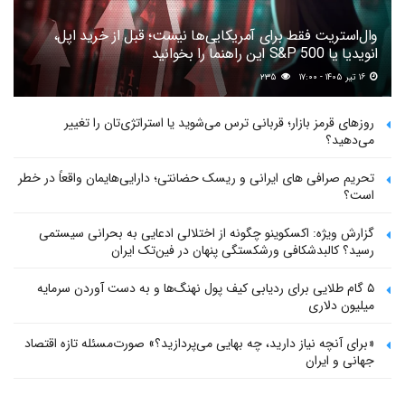
وال‌استریت فقط برای آمریکایی‌ها نیست؛ قبل از خرید اپل،
انویدیا یا S&P 500 این راهنما را بخوانید
۱۶ تیر ۱۴۰۵ - ۱۷:۰۰
۲۳۵
روزهای قرمز بازار؛ قربانی ترس می‌شوید یا استراتژی‌تان را تغییر
می‌دهید؟
تحریم صرافی های ایرانی و ریسک حضانتی؛ دارایی‌هایمان واقعاً در خطر
است؟
گزارش ویژه: اکسکوینو چگونه از اختلالی ادعایی به بحرانی سیستمی
رسید؟ کالبدشکافی ورشکستگی پنهان در فین‌تک ایران
۵ گام طلایی برای ردیابی کیف پول‌ نهنگ‌ها و به دست آوردن سرمایه
میلیون دلاری
«برای آنچه نیاز دارید، چه بهایی می‌پردازید؟» صورت‌مسئله تازه اقتصاد
جهانی و ایران