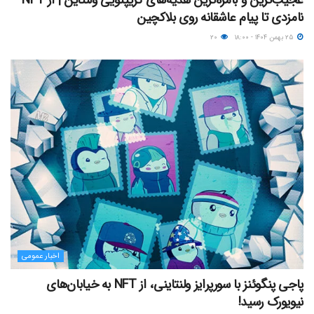
عجیب‌ترین و بامزه‌ترین هدیه‌های کریپتویی ولنتاین | از NFT
نامزدی تا پیام عاشقانه روی بلاکچین
۲۵ بهمن ۱۴۰۴ - ۱۸:۰۰
۲۰
اخبار عمومی
پاجی پنگوئنز با سورپرایز ولنتاینی، از NFT به خیابان‌های
نیویورک رسید!