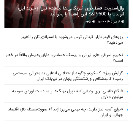
وال‌استریت فقط برای آمریکایی‌ها نیست؛ قبل از خرید اپل،
انویدیا یا S&P 500 این راهنما را بخوانید
۱۶ تیر ۱۴۰۵ - ۱۷:۰۰
۲۳۵
روزهای قرمز بازار؛ قربانی ترس می‌شوید یا استراتژی‌تان را تغییر
می‌دهید؟
تحریم صرافی های ایرانی و ریسک حضانتی؛ دارایی‌هایمان واقعاً در خطر
است؟
گزارش ویژه: اکسکوینو چگونه از اختلالی ادعایی به بحرانی سیستمی
رسید؟ کالبدشکافی ورشکستگی پنهان در فین‌تک ایران
۵ گام طلایی برای ردیابی کیف پول‌ نهنگ‌ها و به دست آوردن سرمایه
میلیون دلاری
«برای آنچه نیاز دارید، چه بهایی می‌پردازید؟» صورت‌مسئله تازه اقتصاد
جهانی و ایران