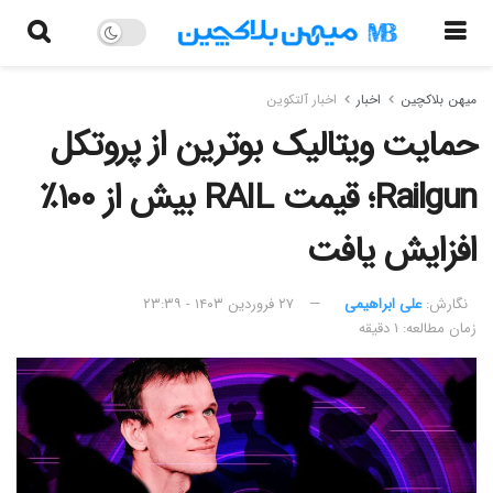
میهن بلاکچین
اخبار
اخبار آلتکوین
حمایت ویتالیک بوترین از پروتکل
Railgun؛ قیمت RAIL بیش از ۱۰۰٪
افزایش یافت
نگارش:‌
علی ابراهیمی
۲۷ فروردین ۱۴۰۳ - ۲۳:۳۹
زمان مطالعه: ۱ دقیقه