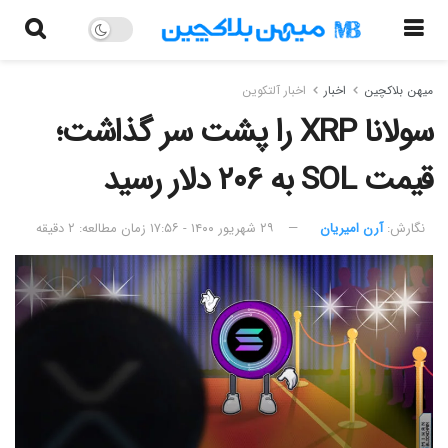
میهن بلاکچین
اخبار
اخبار آلتکوین
سولانا XRP را پشت سر گذاشت؛
قیمت SOL به ۲۰۶ دلار رسید
نگارش:‌
آرن امیریان
۲۹ شهریور ۱۴۰۰ - ۱۷:۵۶
زمان مطالعه: ۲ دقیقه