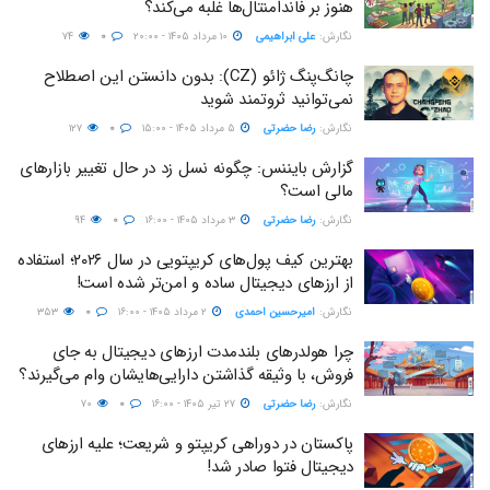
هنوز بر فاندامنتال‌ها غلبه می‌کند؟
نگارش:‌
علی ابراهیمی
۱۰ مرداد ۱۴۰۵ - ۲۰:۰۰
۰
۷۴
چانگ‌پنگ ژائو (CZ): بدون دانستن این اصطلاح
نمی‌توانید ثروتمند شوید
نگارش:‌
رضا حضرتی
۵ مرداد ۱۴۰۵ - ۱۵:۰۰
۰
۱۲۷
گزارش بایننس: چگونه نسل زد در حال تغییر بازارهای
مالی است؟
نگارش:‌
رضا حضرتی
۳ مرداد ۱۴۰۵ - ۱۶:۰۰
۰
۹۴
بهترین کیف پول‌های کریپتویی در سال ۲۰۲۶؛ استفاده
از ارزهای دیجیتال ساده و امن‌تر شده است!
نگارش:‌
امیرحسین احمدی
۲ مرداد ۱۴۰۵ - ۱۶:۰۰
۰
۳۵۳
چرا هولدرهای بلندمدت ارزهای دیجیتال به جای
فروش، با وثیقه گذاشتن دارایی‌هایشان وام می‌گیرند؟
نگارش:‌
رضا حضرتی
۲۷ تیر ۱۴۰۵ - ۱۶:۰۰
۰
۷۰
پاکستان در دوراهی کریپتو و شریعت؛ علیه ارزهای
دیجیتال فتوا صادر شد!