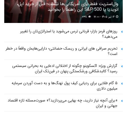
وال‌استریت فقط برای آمریکایی‌ها نیست؛ قبل از خرید اپل،
انویدیا یا S&P 500 این راهنما را بخوانید
۱۶ تیر ۱۴۰۵ - ۱۷:۰۰
۲۳۸
روزهای قرمز بازار؛ قربانی ترس می‌شوید یا استراتژی‌تان را تغییر
می‌دهید؟
تحریم صرافی های ایرانی و ریسک حضانتی؛ دارایی‌هایمان واقعاً در خطر
است؟
گزارش ویژه: اکسکوینو چگونه از اختلالی ادعایی به بحرانی سیستمی
رسید؟ کالبدشکافی ورشکستگی پنهان در فین‌تک ایران
۵ گام طلایی برای ردیابی کیف پول‌ نهنگ‌ها و به دست آوردن سرمایه
میلیون دلاری
«برای آنچه نیاز دارید، چه بهایی می‌پردازید؟» صورت‌مسئله تازه اقتصاد
جهانی و ایران