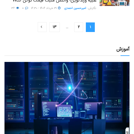
عنبیه ورلدکوین؛ واکنش مثبت قیمت توکن WLD
نگارش:‌
امیرحسین احمدی
۳۱ خرداد ۱۴۰۴ - ۱۶:۳۰
۰
۳۶
۱۳
…
۲
۱
آموزش