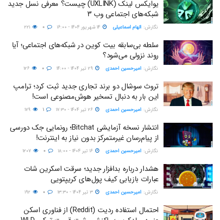
یو‌ایکس لینک (UXLINK) چیست؟ معرفی نسل جدید
شبکه‌های اجتماعی وب ۳
نگارش:‌
الهام اسماعیلی
۱۴ شهریور ۱۴۰۴ - ۱۶:۰۰
۰
۲۲۱
سلطه بی‌سابقه بیت کوین در شبکه‌های اجتماعی؛ آیا
روند نزولی می‌شود؟
نگارش:‌
امیرحسین احمدی
۲۹ تیر ۱۴۰۴ - ۱۴:۰۰
۰
۱۲۶
تروث سوشال دو برند تجاری جدید ثبت کرد؛ ترامپ
این بار به دنبال تسخیر هوش‌مصنوعی است!
نگارش:‌
امیرحسین احمدی
۲۶ تیر ۱۴۰۴ - ۱۷:۳۰
۱
۱۷۹
انتشار نسخه آزمایشی Bitchat؛ رونمایی جک دورسی
از پیام‌رسان غیرمتمرکز بدون نیاز به اینترنت!
نگارش:‌
امیرحسین احمدی
۱۶ تیر ۱۴۰۴ - ۱۸:۰۰
۰
۱۲۰۷
هشدار درباره بدافزار جدید؛ سرقت اسکرین شات
عبارات بازیابی کیف پول‌های کریپتویی
نگارش:‌
امیرحسین احمدی
۳ تیر ۱۴۰۴ - ۱۳:۳۰
۰
۱۹۲
احتمال استفاده ردیت (Reddit) از فناوری اسکن