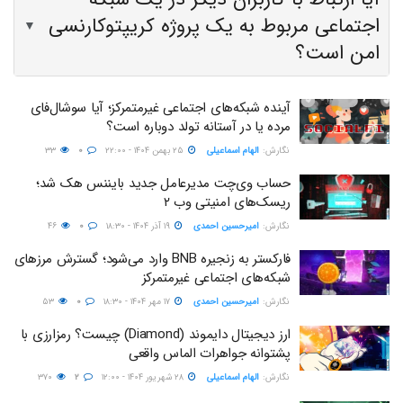
اجتماعی مربوط به یک پروژه کریپتوکارنسی
▼
امن است؟
آینده شبکه‌های اجتماعی غیرمتمرکز؛ آیا سوشال‌فای
مرده یا در آستانه تولد دوباره است؟
نگارش:‌
الهام اسماعیلی
۲۵ بهمن ۱۴۰۴ - ۲۲:۰۰
۰
۳۳
حساب وی‌چت مدیرعامل جدید بایننس هک شد؛
ریسک‌های امنیتی وب ۲
نگارش:‌
امیرحسین احمدی
۱۹ آذر ۱۴۰۴ - ۱۸:۳۰
۰
۴۶
فارکستر به زنجیره BNB وارد می‌شود؛ گسترش مرزهای
شبکه‌های اجتماعی غیرمتمرکز
نگارش:‌
امیرحسین احمدی
۱۷ مهر ۱۴۰۴ - ۱۸:۳۰
۰
۵۳
ارز دیجیتال دایموند (Diamond) چیست؟ رمزارزی با
پشتوانه جواهرات الماس واقعی
نگارش:‌
الهام اسماعیلی
۲۸ شهریور ۱۴۰۴ - ۱۲:۰۰
۲
۳۷۰