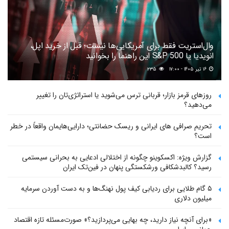
وال‌استریت فقط برای آمریکایی‌ها نیست؛ قبل از خرید اپل،
انویدیا یا S&P 500 این راهنما را بخوانید
۱۶ تیر ۱۴۰۵ - ۱۷:۰۰
۲۳۵
روزهای قرمز بازار؛ قربانی ترس می‌شوید یا استراتژی‌تان را تغییر
می‌دهید؟
تحریم صرافی های ایرانی و ریسک حضانتی؛ دارایی‌هایمان واقعاً در خطر
است؟
گزارش ویژه: اکسکوینو چگونه از اختلالی ادعایی به بحرانی سیستمی
رسید؟ کالبدشکافی ورشکستگی پنهان در فین‌تک ایران
۵ گام طلایی برای ردیابی کیف پول‌ نهنگ‌ها و به دست آوردن سرمایه
میلیون دلاری
«برای آنچه نیاز دارید، چه بهایی می‌پردازید؟» صورت‌مسئله تازه اقتصاد