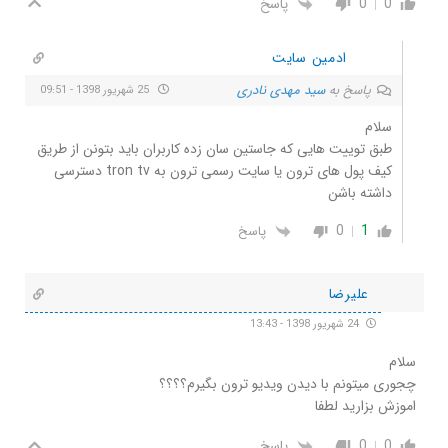
0
0
پاسخ
ادمین سایت
پاسخ به
سید مهدی نادری
25 شهریور 1398 - 09:51
سلام
طبق توییت هایی که جاستین سان زده کاربران باید بتونن از طریق
کیف پول های ترون یا سایت رسمی ترون به tron tv دسترسی
داشته باشن
0
1
پاسخ
علیرضا
24 شهریور 1398 - 13:43
سلام
چجوری میتونم با دیدن ویدیو ترون بگیرم؟؟؟؟
اموزش بزارید لطفا
0
0
پاسخ