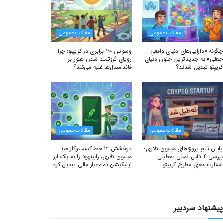
مقالات عمومی
مقالات عمومی
چگونه «دارایی‌های دنیای واقعیِ
وسواس ۱۰۰ برابری در کریپتو: چرا
جعلی» به جدیدترین جنون دنیای
رویای ثروتمند شدن هنوز بر
کریپتو تبدیل شدند؟
فاندامنتال‌ها غلبه می‌کند؟
مقالات عمومی
مقالات عمومی
پایان تلخ پروژه‌های میلیون دلاری؛
درخشش ۱۳ خط کسب‌وکار ۱۰۰
بررسی ۴ دلیل اصلی تعطیلی
میلیون دلاری، رابینهود را به یک ابر
استارتاپ‌های مطرح کریپتو
اپلیکیشن تمام‌عیار مالی تبدیل کرد
پیشنهاد سردبیر