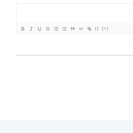
{}
[+]