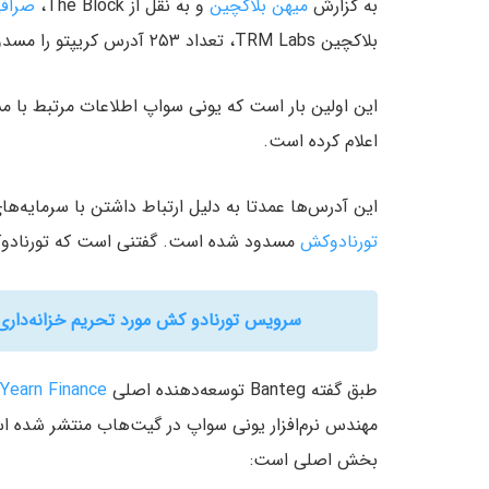
به گزارش
میهن بلاکچین
و به نقل از The Block،
صرافی
بلاکچین TRM Labs، تعداد ۲۵۳ آدرس کریپتو را مسدود کرده است.
این اولین بار است که یونی سواپ اطلاعات مرتبط با م
اعلام کرده است.
این آدرس‌ها عمدتا به دلیل ارتباط داشتن با سرمایه
تورنادوکش
مسدود شده است. گفتنی است که تورنادوکش
سرویس تورنادو کش مورد تحریم خزانه‎‌داری آمریکا قرار گرفت؛ علت و تبعات این اقدام چیست؟
طبق گفته Banteg توسعه‌دهنده اصلی
Yearn Finance
مهندس نرم‌افزار یونی سواپ در گیت‌هاب منتشر شده 
بخش اصلی است: