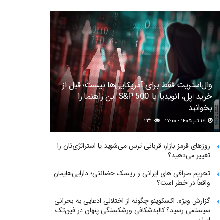
وال‌استریت فقط برای آمریکایی‌ها نیست؛ قبل از
خرید اپل، انویدیا یا S&P 500 این راهنما را
بخوانید
۱۶ تیر ۱۴۰۵ - ۱۷:۰۰
۲۳۱
روزهای قرمز بازار؛ قربانی ترس می‌شوید یا استراتژی‌تان را
تغییر می‌دهید؟
تحریم صرافی های ایرانی و ریسک حضانتی؛ دارایی‌هایمان
واقعاً در خطر است؟
گزارش ویژه: اکسکوینو چگونه از اختلالی ادعایی به بحرانی
سیستمی رسید؟ کالبدشکافی ورشکستگی پنهان در فین‌تک
ایران