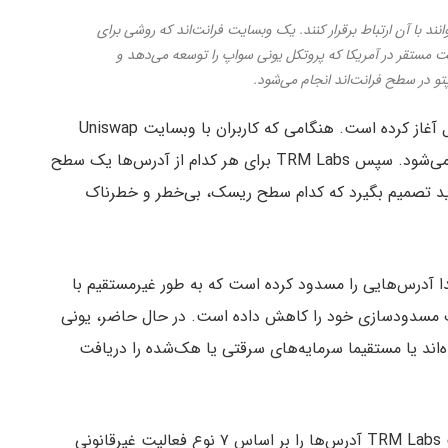
انند با آن ارتباط برقرار کنند. یک وبسایت فرانت‌اند که روشی برای
کت مستقر در آمریکا که پروتکل یونی سواپ را توسعه می‌دهد و
و در سطح فرانت‌اند انجام می‌شود.
یونی سواپ همکاری خود با TRM Labs را از ماه آوریل آغاز کرده است. هنگامی که کاربران با وبسایت Uniswap
تعامل برقرار می‌کنند، آدرس‌ آنها به TRM Labs ارسال می‌شود. سپس TRM Labs برای هر کدام از آدرس‌ها یک سطح
باید تصمیم بگیرد که کدام سطح ریسک، بی‌خطر و خطرناک
منت‌های فرانکفورت در گیت‌هاب، Uniswap ابتدا آدرس‌هایی را مسدود کرده است که به طور غیرمستقیم با
 مسدودسازی خود را کاهش داده است. در حال حاضر، یونی
اند یا مستقیما سرمایه‌های سرقتی یا هک‌شده را دریافت
طبق نموداری که در گیت‌هاب منتشر شده است، شرکت TRM Labs آدرس‌ها را بر اساس ۷ نوع فعالیت غیرقانونی