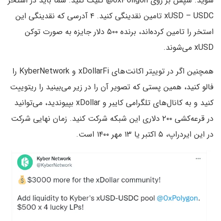
شوید. سپس بر روی 0xPoligon@ کلیک کنید. شما باید در استخر
xUSD – USDC تامین نقدینگی کنید. ۴ آدرسی که نقدینگی این
استخر را تامین کرده‌اند، برنده ۵۰۰ دلار جایزه به صورت توکن
xUSD می‌شوند.
همچنین اگر در توییتر اکانت‌های xDollarFi و KyberNetwork را
فالو کنید، همین پستی که تصویر آن را در زیر می‌بینید را ریتوییت
کنید و به کانال‌های تلگرامی کایبر و xDollar بپیوندید، می‌توانید
در قرعه‌کشی ۲۰۰ دلاری این شبکه شرکت کنید. زمان نهایی شرکت
در این ایردراپ، ۵ اکتبر یا ۱۳ مهر ۱۴۰۰ است.