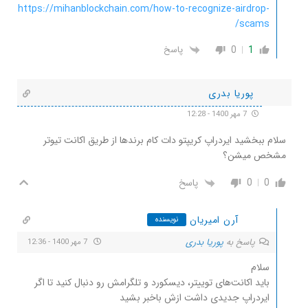
https://mihanblockchain.com/how-to-recognize-airdrop-
scams/
0
1
پاسخ
پوریا بدری
7 مهر 1400 - 12:28
سلام ببخشید ایردراپ کریپتو دات کام برندها از طریق اکانت تیوتر
مشخص میشن؟
0
0
پاسخ
آرن امیریان
نویسنده
پاسخ به
پوریا بدری
7 مهر 1400 - 12:36
سلام
باید اکانت‌های توییتر، دیسکورد و تلگرامش رو دنبال کنید تا اگر
ایردراپ جدیدی داشت ازش باخبر بشید