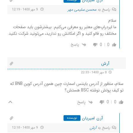
پاسخ به
محسن سلیمی مهر
9 مهر 1400 - 12:19
سلام
ما ایردراپ‌های معتبر رو معرفی می‌کنیم. بیشترشون باید صفحات
مختلف رو فالو کنید و اگر امکانش رو ندارید، می‌تونید شرکت نکنید
0
0
پاسخ
آرش
8 مهر 1400 - 22:33
سلام، منظور از آدرس بایننس اسمارت چین همون آدرس کوین BNB که
تو کیف پولش نوشته BSC هستش؟
0
0
پاسخ
آرن امیریان
نویسنده
پاسخ به
آرش
9 مهر 1400 - 12:18