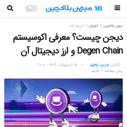
میهن بلاکچین
آموزش
کریپتو کده
دیجن چیست؟ معرفی اکوسیستم
Degen Chain و ارز دیجیتال آن
نگارش:‌
فرزین توفیق
۱۵ اردیبهشت ۱۴۰۳ - ۲۰:۰۰
زمان مطالعه: ۲ دقیقه