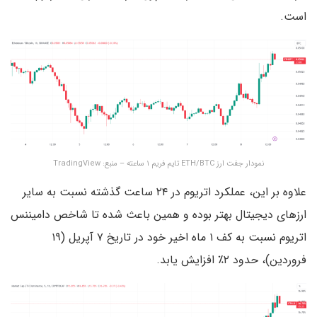
است.
نمودار جفت ارز ETH/BTC تایم فریم ۱ ساعته – منبع: TradingView
علاوه بر این، عملکرد اتریوم در ۲۴ ساعت گذشته نسبت به سایر
ارزهای دیجیتال بهتر بوده و همین باعث شده تا شاخص دامیننس
اتریوم نسبت به کف ۱ ماه اخیر خود در تاریخ ۷ آپریل (۱۹
فروردین)، حدود ۲٪ افزایش یابد.