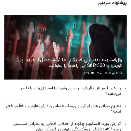
پیشنهاد سردبیر
وال‌استریت فقط برای آمریکایی‌ها نیست؛ قبل از خرید اپل،
انویدیا یا S&P 500 این راهنما را بخوانید
۱۶ تیر ۱۴۰۵ - ۱۷:۰۰
۲۳۵
روزهای قرمز بازار؛ قربانی ترس می‌شوید یا استراتژی‌تان را تغییر
می‌دهید؟
تحریم صرافی های ایرانی و ریسک حضانتی؛ دارایی‌هایمان واقعاً در خطر
است؟
گزارش ویژه: اکسکوینو چگونه از اختلالی ادعایی به بحرانی سیستمی
رسید؟ کالبدشکافی ورشکستگی پنهان در فین‌تک ایران