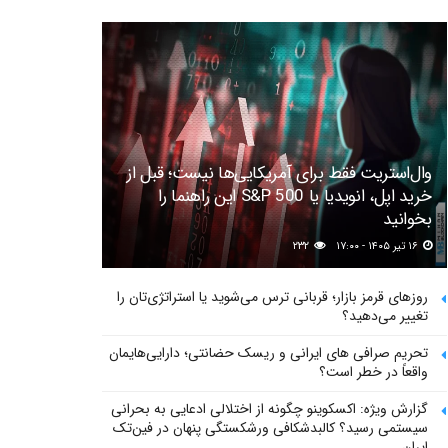
وال‌استریت فقط برای آمریکایی‌ها نیست؛ قبل از
خرید اپل، انویدیا یا S&P 500 این راهنما را
بخوانید
۱۶ تیر ۱۴۰۵ - ۱۷:۰۰
۲۳۲
روزهای قرمز بازار؛ قربانی ترس می‌شوید یا استراتژی‌تان را
تغییر می‌دهید؟
تحریم صرافی های ایرانی و ریسک حضانتی؛ دارایی‌هایمان
واقعاً در خطر است؟
گزارش ویژه: اکسکوینو چگونه از اختلالی ادعایی به بحرانی
سیستمی رسید؟ کالبدشکافی ورشکستگی پنهان در فین‌تک
ایران