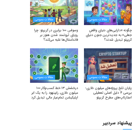
مقالات عمومی
مقالات عمومی
چگونه «دارایی‌های دنیای واقعیِ
وسواس ۱۰۰ برابری در کریپتو: چرا
جعلی» به جدیدترین جنون دنیای
رویای ثروتمند شدن هنوز بر
کریپتو تبدیل شدند؟
فاندامنتال‌ها غلبه می‌کند؟
مقالات عمومی
مقالات عمومی
پایان تلخ پروژه‌های میلیون دلاری؛
درخشش ۱۳ خط کسب‌وکار ۱۰۰
بررسی ۴ دلیل اصلی تعطیلی
میلیون دلاری، رابینهود را به یک ابر
استارتاپ‌های مطرح کریپتو
اپلیکیشن تمام‌عیار مالی تبدیل کرد
پیشنهاد سردبیر