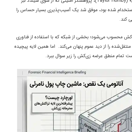
داستان از ۲۹ مه ۲۰۲۶ آغاز شد؛ زمانی که «تیلور هورنبی» (Taylor Hornby)، پژوهشگر امنیتی که از سوی شیلدد لبز
ل زی‌کش استخدام شده بود، موفق شد یک آسیب‌پذیری بسیار حساس را
‌کش محسوب می‌شود؛ بخشی از شبکه که با استفاده از فناوری
تقل‌شده را از دید عموم پنهان می‌کند. اما همین لایه پیچیده
 تمام منطق عرضه زی‌کش را زیر سوال ببرد.