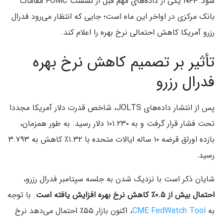
شود.NFP یکی از داده‌های مهم قبل از نشست FOMC مقامات
بانک مرکزی در اواخر این ماه است؛ جایی که انتظار می‌رود فدرال
رزرو آمریکا کاهش احتمالی نرخ بهره را اعلام کند.
تأثیر بر تصمیم کاهش نرخ بهره
فدرال رزرو
پس از انتشار داده‌های JOLTS، شاخص قدرت دلار آمریکا مجددا
تحت فشار قرار گرفت و به ۱۰۱.۲۳۰ دلار رسید. به طور همزمان،
بازده اوراق قرضه ۱۰ ساله ایالات متحده با ۱.۳۲٪ کاهش به ۳.۷۹۳
رسید.
شایان ذکر است با نزدیک شدن به جلسه سپتامبر فدرال رزرو،
احتمال بیش از ۰.۵٪ کاهش نرخ بهره افزایش یافته است
. با توجه
به
CME FedWatch Tool
، اکنون بازار ۵۵٪ احتمال می‌دهد نرخ