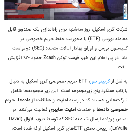
شرکت گری اسکیل، روز سه‌شنبه برای راه‌اندازی یک صندوق قابل
معامله بورسی (ETF) با محوریت حفظ حریم خصوصی در
کمیسیون بورس و اوراق بهادار ایالات متحده (SEC) درخواست
داد. در پی اعلام این خبر، قیمت توکن Zcash حدود ۲۰٪ افزایش
یافت.
به نقل از
کریپتو نیوز
، ETF حریم خصوصی گری اسکیل به دنبال
بازتاب عملکرد پنج زیرمجموعه است. این زیر مجموعه‌ها شامل
شرکت‌هایی هستند که در زمینه
امنیت
و
حفاظت از داده‌ها
،
حریم
خصوصی داده‌ها
و خدمات
امنیت سایبری
فعالیت می‌کنند. بر
اساس پرونده ارسال شده به SEC که توسط دیوید لاوال (David
LaValle)، رییس بخش ETFهای گری اسکیل ارائه شده است،