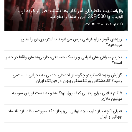
وال‌استریت فقط برای آمریکایی‌ها نیست؛ قبل از خرید اپل،
انویدیا یا S&P 500 این راهنما را بخوانید
۱۶ تیر ۱۴۰۵ - ۱۷:۰۰
۲۳۵
روزهای قرمز بازار؛ قربانی ترس می‌شوید یا استراتژی‌تان را تغییر
می‌دهید؟
تحریم صرافی های ایرانی و ریسک حضانتی؛ دارایی‌هایمان واقعاً در خطر
است؟
گزارش ویژه: اکسکوینو چگونه از اختلالی ادعایی به بحرانی سیستمی
رسید؟ کالبدشکافی ورشکستگی پنهان در فین‌تک ایران
۵ گام طلایی برای ردیابی کیف پول‌ نهنگ‌ها و به دست آوردن سرمایه
میلیون دلاری
«برای آنچه نیاز دارید، چه بهایی می‌پردازید؟» صورت‌مسئله تازه اقتصاد
جهانی و ایران