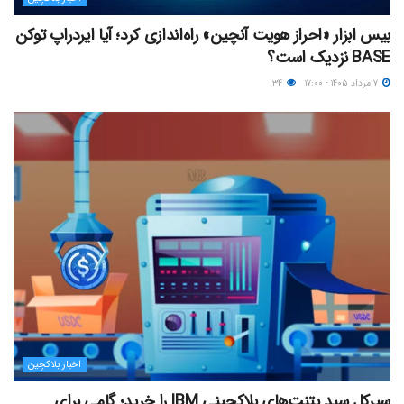
بیس ابزار «احراز هویت آنچین» راه‌اندازی کرد؛ آیا ایردراپ توکن
BASE نزدیک‌ است؟
۷ مرداد ۱۴۰۵ - ۱۷:۰۰
۳۴
اخبار بلاکچین
سیرکل سبد پتنت‌های بلاکچینی IBM را خرید؛ گامی برای