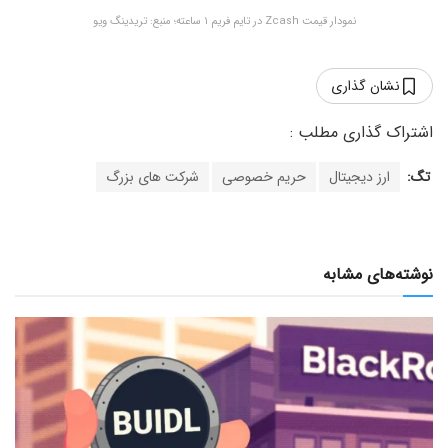
نمودار قیمت Zcash در تایم فریم ۱ ساعته؛ منبع: تریدینگ ویو
نشان گذاری
تگ:
ارز دیجیتال
حریم خصوصی
شرکت های بزرگ
نوشته‌های مشابه