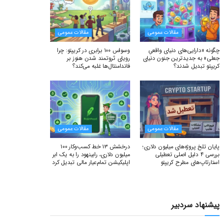
مقالات عمومی
مقالات عمومی
چگونه «دارایی‌های دنیای واقعیِ
وسواس ۱۰۰ برابری در کریپتو: چرا
جعلی» به جدیدترین جنون دنیای
رویای ثروتمند شدن هنوز بر
کریپتو تبدیل شدند؟
فاندامنتال‌ها غلبه می‌کند؟
مقالات عمومی
مقالات عمومی
پایان تلخ پروژه‌های میلیون دلاری؛
درخشش ۱۳ خط کسب‌وکار ۱۰۰
بررسی ۴ دلیل اصلی تعطیلی
میلیون دلاری، رابینهود را به یک ابر
استارتاپ‌های مطرح کریپتو
اپلیکیشن تمام‌عیار مالی تبدیل کرد
پیشنهاد سردبیر