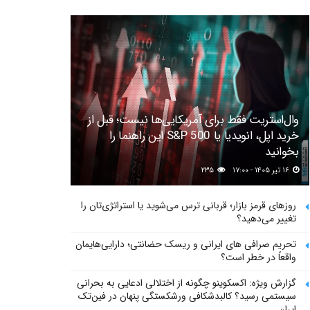
وال‌استریت فقط برای آمریکایی‌ها نیست؛ قبل از
خرید اپل، انویدیا یا S&P 500 این راهنما را
بخوانید
۱۶ تیر ۱۴۰۵ - ۱۷:۰۰
۲۳۵
روزهای قرمز بازار؛ قربانی ترس می‌شوید یا استراتژی‌تان را
تغییر می‌دهید؟
تحریم صرافی های ایرانی و ریسک حضانتی؛ دارایی‌هایمان
واقعاً در خطر است؟
گزارش ویژه: اکسکوینو چگونه از اختلالی ادعایی به بحرانی
سیستمی رسید؟ کالبدشکافی ورشکستگی پنهان در فین‌تک
ایران