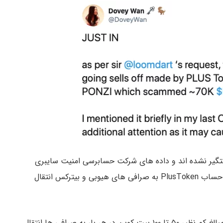
تگیر نشده اند و داده های شرکت حسابرسی امنیت سایبری
Peckshield نشان می دهد که اخیرا ۱۰۰۰ بیت کوین از حساب PlusToken به صرافی های هیوبی و بیترکس انتقال
وان معتقد است که این کلاهبرداران سرمایه خود را در مبالغ کم نظیر ۵۰ تا ۱۰۰ بیت کوین در هر بار به صرافی ها انتقال