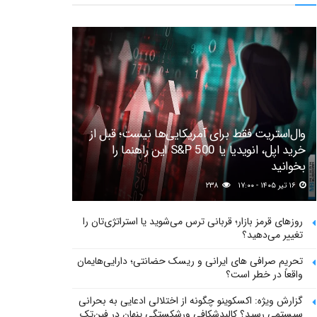
وال‌استریت فقط برای آمریکایی‌ها نیست؛ قبل از
خرید اپل، انویدیا یا S&P 500 این راهنما را
بخوانید
۱۶ تیر ۱۴۰۵ - ۱۷:۰۰
۲۳۸
روزهای قرمز بازار؛ قربانی ترس می‌شوید یا استراتژی‌تان را
تغییر می‌دهید؟
تحریم صرافی های ایرانی و ریسک حضانتی؛ دارایی‌هایمان
واقعاً در خطر است؟
گزارش ویژه: اکسکوینو چگونه از اختلالی ادعایی به بحرانی
سیستمی رسید؟ کالبدشکافی ورشکستگی پنهان در فین‌تک