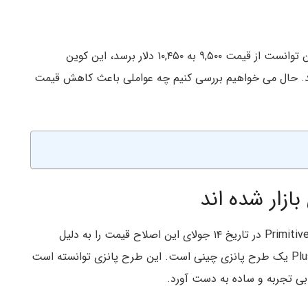
واضح است که این چنین نبود و پس از اینکه بیت کوین توانست از قیمت ۹,۵۰۰ به ۱۰,۴۵۰ دلار برسد، این کوین
 کند تا بالاتر از قیمت ۱۰,۱۰۰ دلار بماند. حال می خواهیم بررسی کنیم چه عواملی باعث کاهش قیمت
ازار شده اند
دووی وان (Dovey Wan) یکی از شرکا شرکت Primitive Crypto در تاریخ ۱۴ جولای این اصلاح قیمت را به دلیل
فروش بیت کوین توسط PlusToken دانست. PlusToken یک طرح پانزی چینی است. این طرح پانزی توانسته است