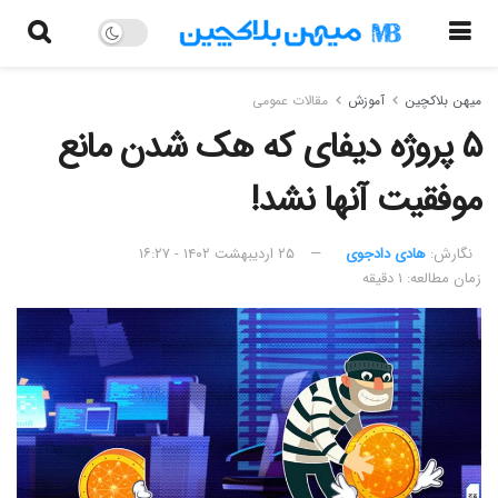
میهن بلاکچین
آموزش
مقالات عمومی
۵ پروژه دیفای که هک شدن مانع
موفقیت آنها نشد!
نگارش:‌
هادی دادجوی
۲۵ اردیبهشت ۱۴۰۲ - ۱۶:۲۷
زمان مطالعه: ۱ دقیقه