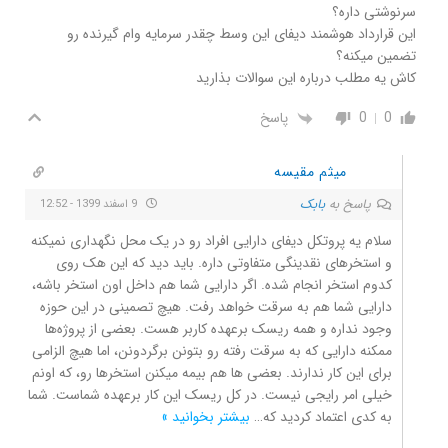
سرنوشتی داره؟
این قرارداد هوشمند دیفای این وسط چقدر سرمایه وام گیرنده رو
تضمین میکنه؟
کاش یه مطلب درباره این سوالات بذارید
0
0
پاسخ
میثم مقیسه
پاسخ به
بابک
9 اسفند 1399 - 12:52
سلام یه پروتکل دیفای دارایی افراد رو در یک محل نگهداری نمیکنه
و استخرهای نقدینگی متفاوتی داره. باید دید که این هک روی
کدوم استخر انجام شده. اگر دارایی شما هم داخل اون استخر باشه،
دارایی شما هم به سرقت خواهد رفت. هیچ تصمینی در این حوزه
وجود نداره و همه ریسک برعهده کاربر هست. بعضی از پروژه‌ها
ممکنه دارایی که به سرقت رفته رو بتونن برگردونن، اما هیچ الزامی
برای این کار ندارند. بعضی ها هم بیمه میکنن استخرها رو، که اونم
خیلی امر رایجی نیست. در کل ریسک این کار برعهده شماست. شما
به کدی اعتماد کردید که
…
بیشتر بخوانید »