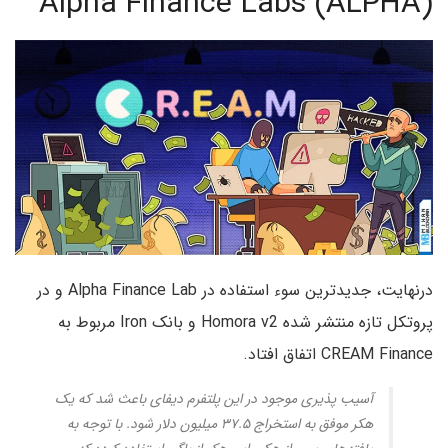
Alpha Finance Labs (ALPHA)
درنهایت، جدیدترین سوء استفاده در Alpha Finance Lab و در
پروتکل تازه منتشر شده Homora v2 و بانک Iron مربوط به
CREAM Finance اتفاق افتاد.
آسیب پذیری موجود در این پلتفرم دیفای باعث شد که یک
هکر موفق به استخراج ۳۷.۵ میلیون دلار شود. با توجه به