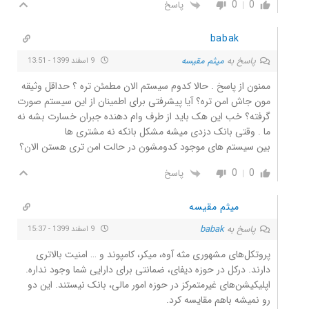
0
0
پاسخ
babak
پاسخ به
میثم مقیسه
9 اسفند 1399 - 13:51
ممنون از پاسخ . حالا کدوم سیستم الان مطمئن تره ؟ حداقل وثیقه
مون جاش امن تره؟ آیا پیشرفتی برای اطمینان از این سیستم صورت
گرفته؟ خب این هک باید از طرف وام دهنده جبران خسارت بشه نه
ما . وقتی بانک دزدی میشه مشکل بانکه نه مشتری ها
بین سیستم های موجود کدومشون در حالت امن تری هستن الان؟
0
0
پاسخ
میثم مقیسه
پاسخ به
babak
9 اسفند 1399 - 15:37
پروتکل‌های مشهوری مثه آوه، میکر، کامپوند و … امنیت بالاتری
دارند. درکل در حوزه دیفای، ضمانتی برای دارایی شما وجود نداره.
اپلیکیشن‌های غیرمتمرکز در حوزه امور مالی، بانک نیستند. این دو
رو نمیشه باهم مقایسه کرد.