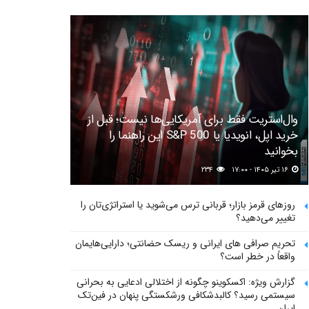
وال‌استریت فقط برای آمریکایی‌ها نیست؛ قبل از
خرید اپل، انویدیا یا S&P 500 این راهنما را
بخوانید
۱۶ تیر ۱۴۰۵ - ۱۷:۰۰
۲۳۴
روزهای قرمز بازار؛ قربانی ترس می‌شوید یا استراتژی‌تان را
تغییر می‌دهید؟
تحریم صرافی های ایرانی و ریسک حضانتی؛ دارایی‌هایمان
واقعاً در خطر است؟
گزارش ویژه: اکسکوینو چگونه از اختلالی ادعایی به بحرانی
سیستمی رسید؟ کالبدشکافی ورشکستگی پنهان در فین‌تک
ایران