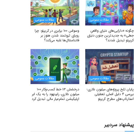
مقالات عمومی
مقالات عمومی
چگونه «دارایی‌های دنیای واقعیِ
وسواس ۱۰۰ برابری در کریپتو: چرا
جعلی» به جدیدترین جنون دنیای
رویای ثروتمند شدن هنوز بر
کریپتو تبدیل شدند؟
فاندامنتال‌ها غلبه می‌کند؟
مقالات عمومی
مقالات عمومی
پایان تلخ پروژه‌های میلیون دلاری؛
درخشش ۱۳ خط کسب‌وکار ۱۰۰
بررسی ۴ دلیل اصلی تعطیلی
میلیون دلاری، رابینهود را به یک ابر
استارتاپ‌های مطرح کریپتو
اپلیکیشن تمام‌عیار مالی تبدیل کرد
پیشنهاد سردبیر