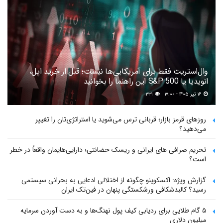
وال‌استریت فقط برای آمریکایی‌ها نیست؛ قبل از خرید اپل،
انویدیا یا S&P 500 این راهنما را بخوانید
۱۶ تیر ۱۴۰۵ - ۱۷:۰۰
۲۳۱
روزهای قرمز بازار؛ قربانی ترس می‌شوید یا استراتژی‌تان را تغییر
می‌دهید؟
تحریم صرافی های ایرانی و ریسک حضانتی؛ دارایی‌هایمان واقعاً در خطر
است؟
گزارش ویژه: اکسکوینو چگونه از اختلالی ادعایی به بحرانی سیستمی
رسید؟ کالبدشکافی ورشکستگی پنهان در فین‌تک ایران
۵ گام طلایی برای ردیابی کیف پول‌ نهنگ‌ها و به دست آوردن سرمایه
میلیون دلاری