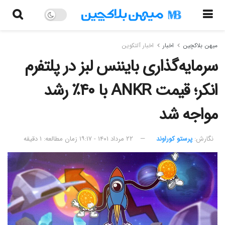
میهن بلاکچین
اخبار
اخبار آلتکوین
سرمایه‌گذاری بایننس لبز در پلتفرم
انکر؛ قیمت ANKR با ۴۰٪ رشد
مواجه شد
نگارش:‌
پرستو کوراوند
۲۲ مرداد ۱۴۰۱ - ۱۹:۱۷
زمان مطالعه: ۱ دقیقه