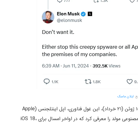
بع:
ایلان ماسک
در طول کنفرانس جهانی توسعه دهندگان ۲۰۲۴ اپل در ۱۰ ژوئن (۲۱ خرداد)، این غول فناوری، اپل اینتلجنس (Apple
Intellegence)، مجموعه‌ای از ویژگی‌های جدید هوش مصنوعی مولد را معرفی کرد که در اواخر امسال برای iOS 18،