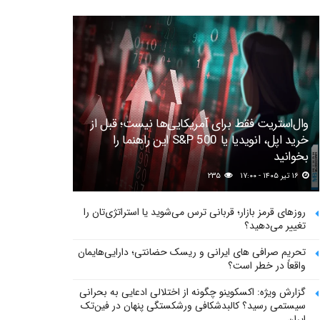
وال‌استریت فقط برای آمریکایی‌ها نیست؛ قبل از
خرید اپل، انویدیا یا S&P 500 این راهنما را
بخوانید
۱۶ تیر ۱۴۰۵ - ۱۷:۰۰
۲۳۵
روزهای قرمز بازار؛ قربانی ترس می‌شوید یا استراتژی‌تان را
تغییر می‌دهید؟
تحریم صرافی های ایرانی و ریسک حضانتی؛ دارایی‌هایمان
واقعاً در خطر است؟
گزارش ویژه: اکسکوینو چگونه از اختلالی ادعایی به بحرانی
سیستمی رسید؟ کالبدشکافی ورشکستگی پنهان در فین‌تک
ایران