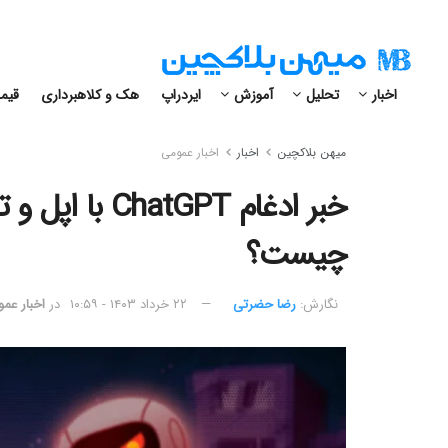
اخبار
تحلیل
آموزش
ایردراپ
هک و کلاهبرداری
قیمت
میهن بلاکچین
اخبار
اخبار عمومی
خبر ادغام tGPT
چیست؟
نگارش:‌
رضا حضرتی
۲۲ خرداد ۱۴۰۳ - ۱۰:۵۹
در
اخبار عم