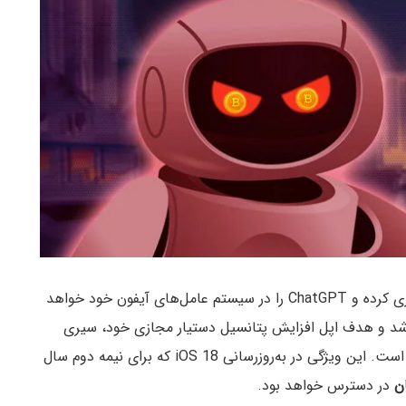
اپل در خبری اعلام کرد که این شرکت با OpenAI همکاری کرده و ChatGPT را در سیستم عامل‌های آیفون خود خواهد
ن همکاری در کنفرانس WWDC 2024 اعلام شد و هدف اپل افزایش پتانسیل دستیار مجازی خود، سیری
(Siri)، از طریق ادغام راه حل‌های هوش مصنوعی مولد است. این ویژگی در به‌روزرسانی iOS 18 که برای نیمه دوم سال
ن
در دسترس خواهد بود.