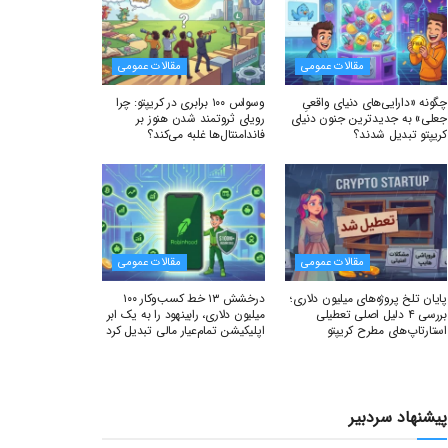
مقالات عمومی
مقالات عمومی
چگونه «دارایی‌های دنیای واقعیِ
وسواس ۱۰۰ برابری در کریپتو: چرا
جعلی» به جدیدترین جنون دنیای
رویای ثروتمند شدن هنوز بر
کریپتو تبدیل شدند؟
فاندامنتال‌ها غلبه می‌کند؟
مقالات عمومی
مقالات عمومی
پایان تلخ پروژه‌های میلیون دلاری؛
درخشش ۱۳ خط کسب‌وکار ۱۰۰
بررسی ۴ دلیل اصلی تعطیلی
میلیون دلاری، رابینهود را به یک ابر
استارتاپ‌های مطرح کریپتو
اپلیکیشن تمام‌عیار مالی تبدیل کرد
پیشنهاد سردبیر