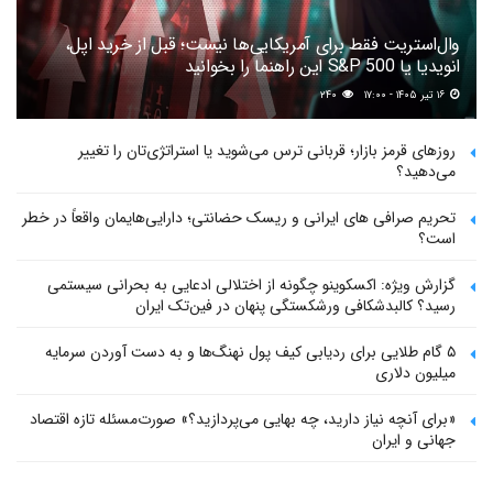
وال‌استریت فقط برای آمریکایی‌ها نیست؛ قبل از خرید اپل،
انویدیا یا S&P 500 این راهنما را بخوانید
۱۶ تیر ۱۴۰۵ - ۱۷:۰۰
۲۴۰
روزهای قرمز بازار؛ قربانی ترس می‌شوید یا استراتژی‌تان را تغییر
می‌دهید؟
تحریم صرافی های ایرانی و ریسک حضانتی؛ دارایی‌هایمان واقعاً در خطر
است؟
گزارش ویژه: اکسکوینو چگونه از اختلالی ادعایی به بحرانی سیستمی
رسید؟ کالبدشکافی ورشکستگی پنهان در فین‌تک ایران
۵ گام طلایی برای ردیابی کیف پول‌ نهنگ‌ها و به دست آوردن سرمایه
میلیون دلاری
«برای آنچه نیاز دارید، چه بهایی می‌پردازید؟» صورت‌مسئله تازه اقتصاد
جهانی و ایران