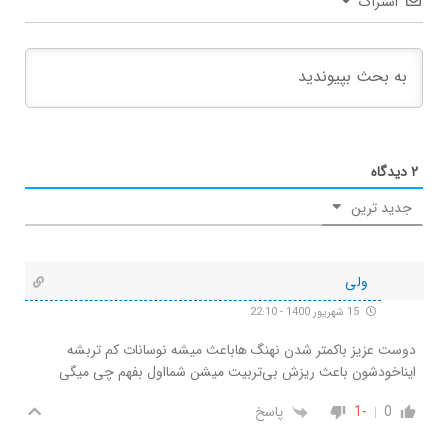
اشتراک
۲
دیدگاه
جدید ترین
ولی
15 شهریور 1400 - 22:10
دوست عزیز باکمتر شدن نهنگ هاباعث میشه نوسانات کم تربشه
ایناخودشون باعث ریزش بی‌تربیت میشن شمااول بفهم چی میگی
0
-1
پاسخ