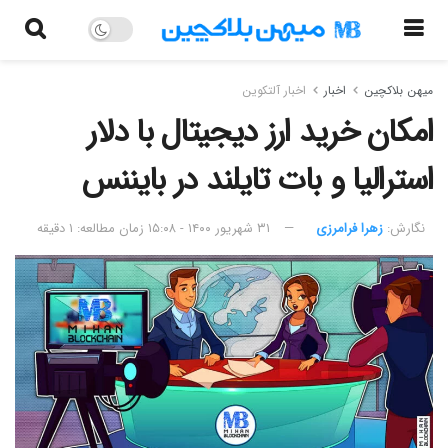
میهن بلاکچین
اخبار
اخبار آلتکوین
امکان خرید ارز دیجیتال با دلار
استرالیا و بات تایلند در بایننس
نگارش:‌
زهرا فرامرزی
۳۱ شهریور ۱۴۰۰ - ۱۵:۰۸
زمان مطالعه: ۱ دقیقه