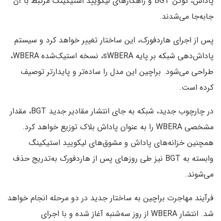
پاداش، توکن BGT و راهکارهای لیکویید استیکینگ مرتبط با آن
جابه‌جا می‌شدند.
پس از اجرای هاردفورک، این ساختار تغییر خواهد کرد و سیستم
پاداش‌دهی شبکه بر پایه sWBERA، نسخه استیک‌شده WBERA،
طراحی می‌شود. براچین این مدل را ساده‌تر و پایدارتر توصیف
کرده است.
در چارچوب جدید، شبکه به جای انتشار مقادیر جدید BGT، مقدار
مشخصی WBERA را به عنوان پاداش بلاک توزیع خواهد کرد.
همچنین خزانه‌های پاداش و مشوق‌های لیکویید استیکینگ
وابسته به BGT نیز طی روزهای پس از هاردفورک به‌تدریج حذف
می‌شوند.
فرآیند مهاجرت براچین به ساختار جدید در دو مرحله انجام خواهد
شد. انتشار WBERA از روز سه‌شنبه آغاز شده و با اجرای