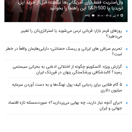
وال‌استریت فقط برای آمریکایی‌ها نیست؛ قبل از خرید اپل،
انویدیا یا S&P 500 این راهنما را بخوانید
۱۶ تیر ۱۴۰۵ - ۱۷:۰۰
۲۳۵
روزهای قرمز بازار؛ قربانی ترس می‌شوید یا استراتژی‌تان را تغییر
می‌دهید؟
تحریم صرافی های ایرانی و ریسک حضانتی؛ دارایی‌هایمان واقعاً در خطر
است؟
گزارش ویژه: اکسکوینو چگونه از اختلالی ادعایی به بحرانی سیستمی
رسید؟ کالبدشکافی ورشکستگی پنهان در فین‌تک ایران
۵ گام طلایی برای ردیابی کیف پول‌ نهنگ‌ها و به دست آوردن سرمایه
میلیون دلاری
«برای آنچه نیاز دارید، چه بهایی می‌پردازید؟» صورت‌مسئله تازه اقتصاد
جهانی و ایران