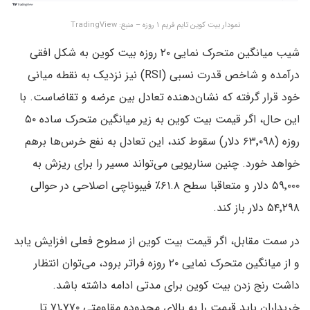
نمودار بیت کوین تایم فریم ۱ روزه – منبع: TradingView
شیب میانگین متحرک نمایی ۲۰ روزه بیت کوین به شکل افقی
درآمده و شاخص قدرت نسبی (RSI) نیز نزدیک به نقطه میانی
خود قرار گرفته که نشان‌دهنده تعادل بین عرضه و تقاضاست. با
این حال، اگر قیمت بیت کوین به زیر میانگین متحرک ساده ۵۰
روزه (۶۳٬۰۹۸ دلار) سقوط کند، این تعادل به نفع خرس‌ها برهم
خواهد خورد. چنین سناریویی می‌تواند مسیر را برای ریزش به
۵۹٬۰۰۰ دلار و متعاقبا سطح ۶۱.۸٪ فیبوناچی اصلاحی در حوالی
۵۴٬۲۹۸ دلار باز کند.
در سمت مقابل، اگر قیمت بیت کوین از سطوح فعلی افزایش یابد
و از میانگین متحرک نمایی ۲۰ روزه فراتر برود، می‌توان انتظار
داشت رنج زدن بیت کوین برای مدتی ادامه داشته باشد.
خریداران باید قیمت را به بالای محدوده مقاومتی ۷۱٬۷۷۰ تا