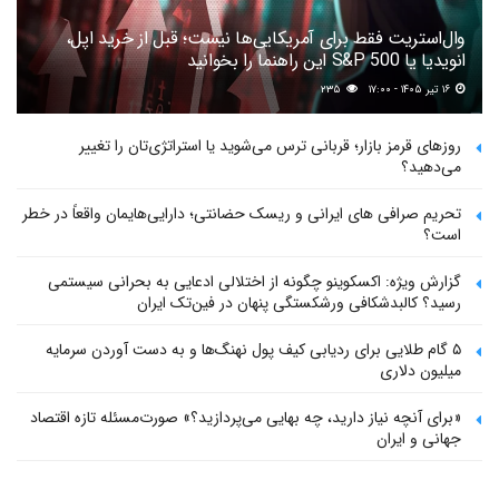
وال‌استریت فقط برای آمریکایی‌ها نیست؛ قبل از خرید اپل،
انویدیا یا S&P 500 این راهنما را بخوانید
۱۶ تیر ۱۴۰۵ - ۱۷:۰۰
۲۳۵
روزهای قرمز بازار؛ قربانی ترس می‌شوید یا استراتژی‌تان را تغییر
می‌دهید؟
تحریم صرافی های ایرانی و ریسک حضانتی؛ دارایی‌هایمان واقعاً در خطر
است؟
گزارش ویژه: اکسکوینو چگونه از اختلالی ادعایی به بحرانی سیستمی
رسید؟ کالبدشکافی ورشکستگی پنهان در فین‌تک ایران
۵ گام طلایی برای ردیابی کیف پول‌ نهنگ‌ها و به دست آوردن سرمایه
میلیون دلاری
«برای آنچه نیاز دارید، چه بهایی می‌پردازید؟» صورت‌مسئله تازه اقتصاد
جهانی و ایران